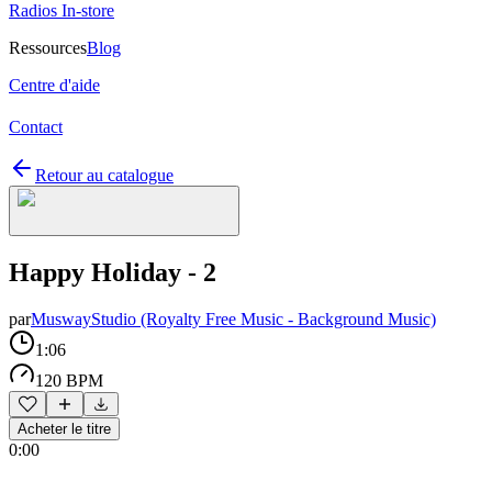
Radios In-store
Ressources
Blog
Centre d'aide
Contact
Retour au catalogue
Happy Holiday - 2
par
MuswayStudio (Royalty Free Music - Background Music)
1:06
120 BPM
Acheter le titre
0:00