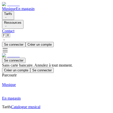
Musique
En magasin
Tarifs
Ressources
Contact
🇫🇷
Se connecter
Créer un compte
Se connecter
Sans carte bancaire. Annulez à tout moment.
Créer un compte
Se connecter
Parcourir
Musique
En magasin
Tarifs
Catalogue musical