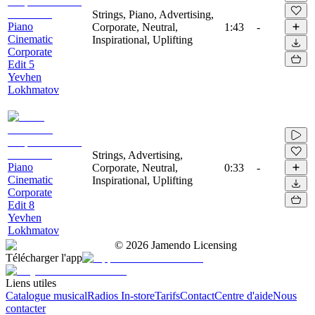
Strings, Piano, Advertising,
Piano
Corporate, Neutral,
1:43
-
Cinematic
Inspirational, Uplifting
Corporate
Edit 5
Yevhen
Lokhmatov
Strings, Advertising,
Piano
Corporate, Neutral,
0:33
-
Cinematic
Inspirational, Uplifting
Corporate
Edit 8
Yevhen
Lokhmatov
©
2026
Jamendo Licensing
Télécharger l'app
Liens utiles
Catalogue musical
Radios In-store
Tarifs
Contact
Centre d'aide
Nous
contacter