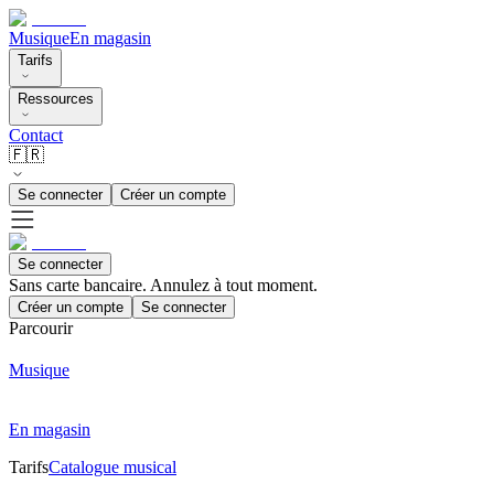
Musique
En magasin
Tarifs
Ressources
Contact
🇫🇷
Se connecter
Créer un compte
Se connecter
Sans carte bancaire. Annulez à tout moment.
Créer un compte
Se connecter
Parcourir
Musique
En magasin
Tarifs
Catalogue musical