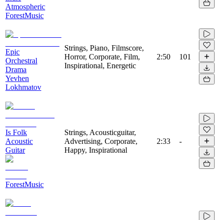
Atmospheric
ForestMusic
Strings, Piano, Filmscore,
Epic
Horror, Corporate, Film,
2:50
101
Orchestral
Inspirational, Energetic
Drama
Yevhen
Lokhmatov
Is Folk
Strings, Acousticguitar,
Acoustic
Advertising, Corporate,
2:33
-
Guitar
Happy, Inspirational
ForestMusic