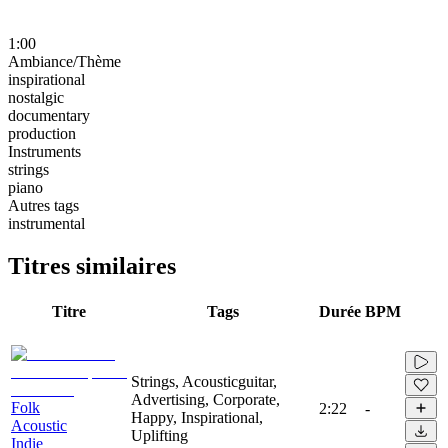
1:00
Ambiance/Thème
inspirational
nostalgic
documentary
production
Instruments
strings
piano
Autres tags
instrumental
Titres similaires
Titre
Tags
Durée
BPM
Strings, Acousticguitar,
Advertising, Corporate,
Folk
2:22
-
Happy, Inspirational,
Acoustic
Uplifting
Indie