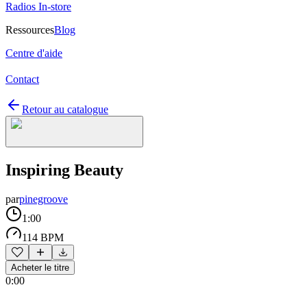
Radios In-store
Ressources
Blog
Centre d'aide
Contact
Retour au catalogue
Inspiring Beauty
par
pinegroove
1:00
114 BPM
Acheter le titre
0:00