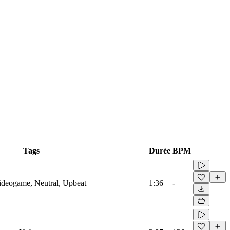
Tags
Durée
BPM
Videogame, Neutral, Upbeat
1:36
-