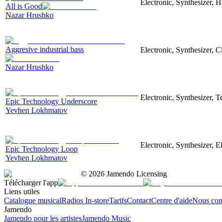
Electronic, Synthesizer, 
All is Good
Nazar Hrushko
Aggresive industrial bass
Electronic, Synthesizer, 
Nazar Hrushko
Electronic, Synthesizer, 
Epic Technology Underscore
Yevhen Lokhmatov
Electronic, Synthesizer, 
Epic Technology Loop
Yevhen Lokhmatov
©
2026
Jamendo Licensing
Télécharger l'app
Liens utiles
Catalogue musical
Radios In-store
Tarifs
Contact
Centre d'aide
Nous con
Jamendo
Jamendo pour les artistes
Jamendo Music