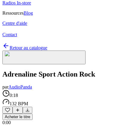
Radios In-store
Ressources
Blog
Centre d'aide
Contact
Retour au catalogue
Adrenaline Sport Action Rock
par
AudioPanda
0:18
132 BPM
Acheter le titre
0:00