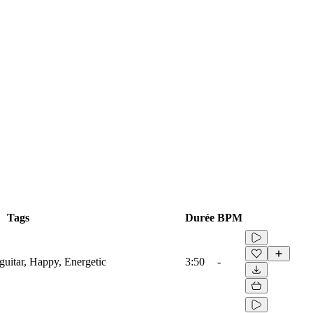
Tags
Durée
BPM
guitar, Happy, Energetic
3:50
-