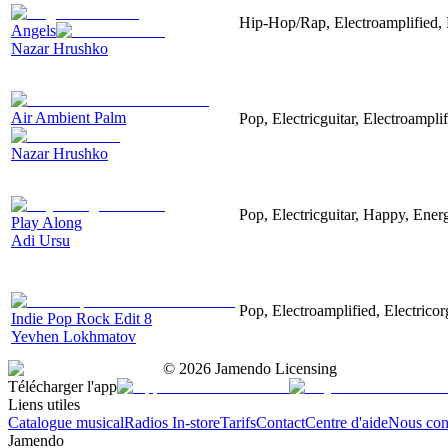
Hip-Hop/Rap, Electroamplified, E
Angels
Nazar Hrushko
Air Ambient Palm
Pop, Electricguitar, Electroamplif
Nazar Hrushko
Pop, Electricguitar, Happy, Energ
Play Along
Adi Ursu
Pop, Electroamplified, Electricor
Indie Pop Rock Edit 8
Yevhen Lokhmatov
©
2026
Jamendo Licensing
Télécharger l'app
Liens utiles
Catalogue musical
Radios In-store
Tarifs
Contact
Centre d'aide
Nous con
Jamendo