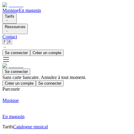
Musique
En magasin
Tarifs
Ressources
Contact
🇫🇷
Se connecter
Créer un compte
Se connecter
Sans carte bancaire. Annulez à tout moment.
Créer un compte
Se connecter
Parcourir
Musique
En magasin
Tarifs
Catalogue musical