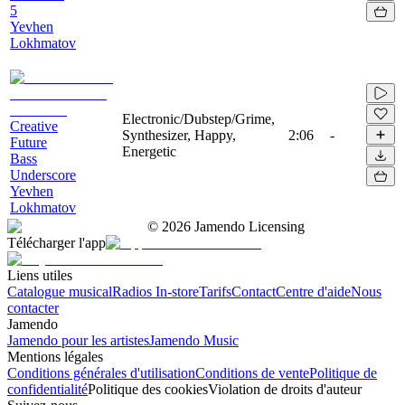
5
Yevhen
Lokhmatov
Electronic/Dubstep/Grime,
Creative
Synthesizer, Happy,
2:06
-
Future
Energetic
Bass
Underscore
Yevhen
Lokhmatov
©
2026
Jamendo Licensing
Télécharger l'app
Liens utiles
Catalogue musical
Radios In-store
Tarifs
Contact
Centre d'aide
Nous
contacter
Jamendo
Jamendo pour les artistes
Jamendo Music
Mentions légales
Conditions générales d'utilisation
Conditions de vente
Politique de
confidentialité
Politique des cookies
Violation de droits d'auteur