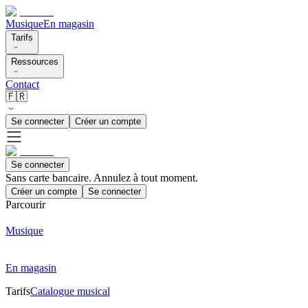
Musique
En magasin
Tarifs
Ressources
Contact
🇫🇷
Se connecter
Créer un compte
Se connecter
Sans carte bancaire. Annulez à tout moment.
Créer un compte
Se connecter
Parcourir
Musique
En magasin
Tarifs
Catalogue musical