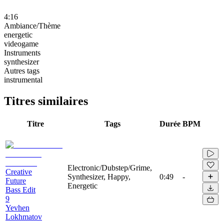
4:16
Ambiance/Thème
energetic
videogame
Instruments
synthesizer
Autres tags
instrumental
Titres similaires
Titre
Tags
Durée
BPM
Electronic/Dubstep/Grime,
Creative
Synthesizer, Happy,
0:49
-
Future
Energetic
Bass Edit
9
Yevhen
Lokhmatov