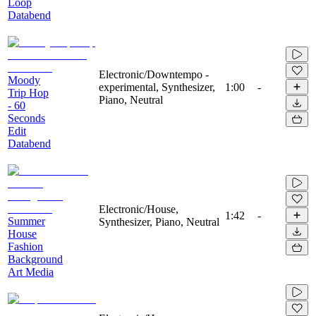
Loop
Databend
Electronic/Downtempo -
Moody
experimental, Synthesizer,
1:00
-
Trip Hop
Piano, Neutral
- 60
Seconds
Edit
Databend
Electronic/House,
1:42
-
Summer
Synthesizer, Piano, Neutral
House
Fashion
Background
Art Media