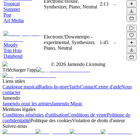
Electronic/House,
Tropical
2:13
-
Synthesizer, Piano, Neutral
Summer
Pop
Art Media
Electronic/Downtempo -
experimental, Synthesizer,
1:45
-
Moody
Piano, Neutral
Trip Hop
Databend
©
2026
Jamendo Licensing
Télécharger l'app
Liens utiles
Catalogue musical
Radios In-store
Tarifs
Contact
Centre d'aide
Nous
contacter
Jamendo
Jamendo pour les artistes
Jamendo Music
Mentions légales
Conditions générales d'utilisation
Conditions de vente
Politique de
confidentialité
Politique des cookies
Violation de droits d'auteur
Suivez-nous