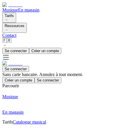
Musique
En magasin
Tarifs
Ressources
Contact
🇫🇷
Se connecter
Créer un compte
Se connecter
Sans carte bancaire. Annulez à tout moment.
Créer un compte
Se connecter
Parcourir
Musique
En magasin
Tarifs
Catalogue musical