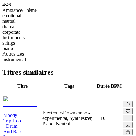
4:46
Ambiance/Thème
emotional
neutral
drama
corporate
Instruments
strings
piano
Autres tags
instrumental
Titres similaires
Titre
Tags
Durée
BPM
Electronic/Downtempo -
Moody
experimental, Synthesizer,
1:16
-
Trip Hop
Piano, Neutral
- Drum
And Bass