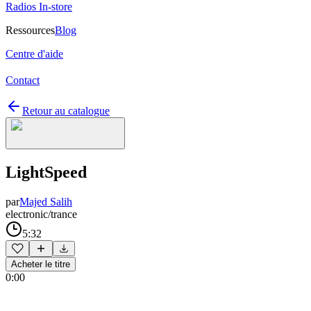
Radios In-store
Ressources
Blog
Centre d'aide
Contact
Retour au catalogue
LightSpeed
par
Majed Salih
electronic/trance
5:32
Acheter le titre
0:00