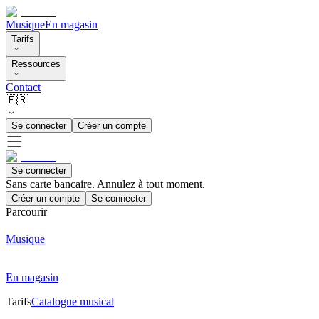
Musique
En magasin
Tarifs
Ressources
Contact
🇫🇷
Se connecter
Créer un compte
Se connecter
Sans carte bancaire. Annulez à tout moment.
Créer un compte
Se connecter
Parcourir
Musique
En magasin
Tarifs
Catalogue musical