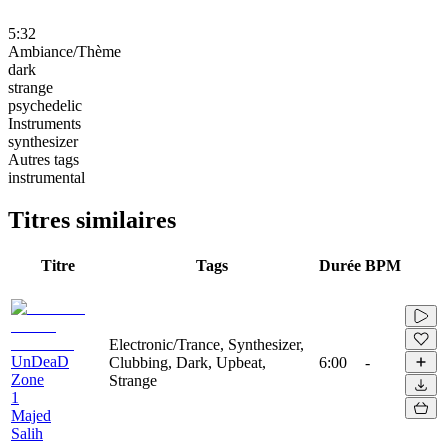
5:32
Ambiance/Thème
dark
strange
psychedelic
Instruments
synthesizer
Autres tags
instrumental
Titres similaires
Titre
Tags
Durée
BPM
Electronic/Trance, Synthesizer,
UnDeaD
Clubbing, Dark, Upbeat,
6:00
-
Zone
Strange
1
Majed
Salih