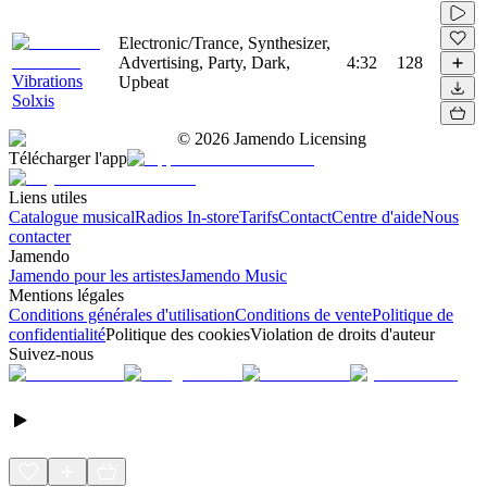
Electronic/Trance, Synthesizer,
Advertising, Party, Dark,
4:32
128
Vibrations
Upbeat
Solxis
©
2026
Jamendo Licensing
Télécharger l'app
Liens utiles
Catalogue musical
Radios In-store
Tarifs
Contact
Centre d'aide
Nous
contacter
Jamendo
Jamendo pour les artistes
Jamendo Music
Mentions légales
Conditions générales d'utilisation
Conditions de vente
Politique de
confidentialité
Politique des cookies
Violation de droits d'auteur
Suivez-nous