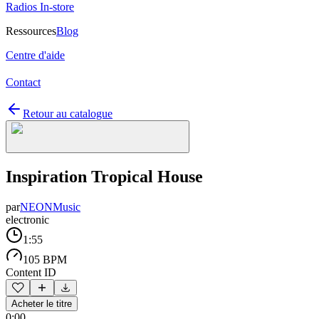
Radios In-store
Ressources
Blog
Centre d'aide
Contact
Retour au catalogue
Inspiration Tropical House
par
NEONMusic
electronic
1:55
105 BPM
Content ID
Acheter le titre
0:00