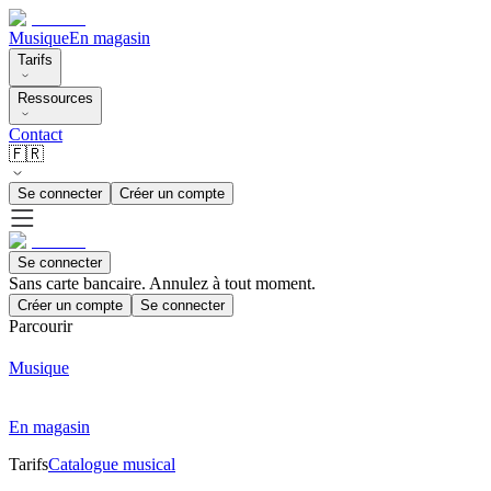
Musique
En magasin
Tarifs
Ressources
Contact
🇫🇷
Se connecter
Créer un compte
Se connecter
Sans carte bancaire. Annulez à tout moment.
Créer un compte
Se connecter
Parcourir
Musique
En magasin
Tarifs
Catalogue musical