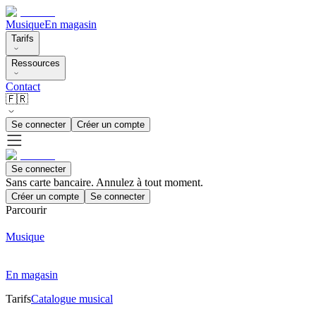
Musique
En magasin
Tarifs
Ressources
Contact
🇫🇷
Se connecter
Créer un compte
Se connecter
Sans carte bancaire. Annulez à tout moment.
Créer un compte
Se connecter
Parcourir
Musique
En magasin
Tarifs
Catalogue musical