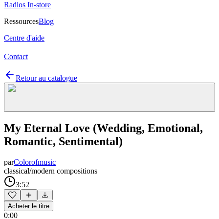
Radios In-store
Ressources
Blog
Centre d'aide
Contact
Retour au catalogue
My Eternal Love (Wedding, Emotional,
Romantic, Sentimental)
par
Colorofmusic
classical/modern compositions
3:52
Acheter le titre
0:00