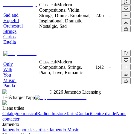
Classical/Modern
Compositions, Violin,
Sad and
Strings, Drama, Emotional,
2:05
-
Hopeful
Inspirational, Dramatic,
Orchestral
Nostalgic, Sad
Strings
Carlos
Estella
Classical/Modern
Only
Compositions, Strings,
1:42
-
With
Piano, Love, Romantic
You
Music-
Panda
©
2026
Jamendo Licensing
Télécharger l'app
Liens utiles
Catalogue musical
Radios In-store
Tarifs
Contact
Centre d'aide
Nous
contacter
Jamendo
Jamendo pour les artistes
Jamendo Music