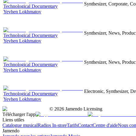
Synthesizer, Corporate, Co
Technological Documentary
Yevhen Lokhmatov
Synthesizer, News, Producti
Technological Documentary
Yevhen Lokhmatov
Synthesizer, News, Producti
Technological Documentary
Yevhen Lokhmatov
Electronic, Synthesizer, D
Technological Documentary
Yevhen Lokhmatov
©
2026
Jamendo Licensing
Télécharger l'app
Liens utiles
Catalogue musical
Radios In-store
Tarifs
Contact
Centre d'aide
Nous con
Jamendo