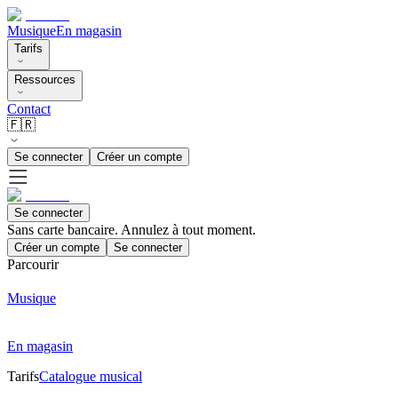
Musique
En magasin
Tarifs
Ressources
Contact
🇫🇷
Se connecter
Créer un compte
Se connecter
Sans carte bancaire. Annulez à tout moment.
Créer un compte
Se connecter
Parcourir
Musique
En magasin
Tarifs
Catalogue musical