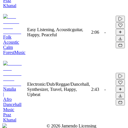
Praz
Khanal
Easy Listening, Acousticguitar,
2:06
-
Happy, Peaceful
Folk
Acoustic
Calm
ForestMusic
Electronic/Dub/Reggae/Dancehall,
Natalia
Synthesizer, Travel, Happy,
2:43
-
|
Upbeat
Afro
Dancehall
Music
Praz
Khanal
©
2026
Jamendo Licensing