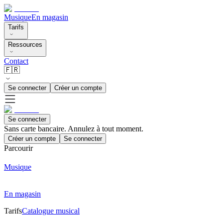
Musique
En magasin
Tarifs
Ressources
Contact
🇫🇷
Se connecter
Créer un compte
Se connecter
Sans carte bancaire. Annulez à tout moment.
Créer un compte
Se connecter
Parcourir
Musique
En magasin
Tarifs
Catalogue musical