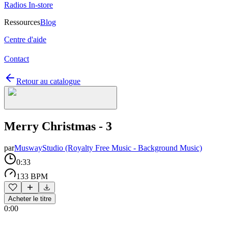
Radios In-store
Ressources
Blog
Centre d'aide
Contact
Retour au catalogue
Merry Christmas - 3
par
MuswayStudio (Royalty Free Music - Background Music)
0:33
133 BPM
Acheter le titre
0:00