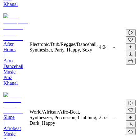
Khanal
After
Electronic/Dub/Reggae/Dancehall,
4:04
-
Hours
Synthesizer, Party, Happy, Sexy
|
Afro
Dancehall
Music
Praz
Khanal
World/African/Afro-Beat,
Slime
Synthesizer, Percussion, Clubbing,
2:52
-
|
Dark, Happy
Afrobeat
Music