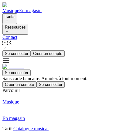
Musique
En magasin
Tarifs
Ressources
Contact
🇫🇷
Se connecter
Créer un compte
Se connecter
Sans carte bancaire. Annulez à tout moment.
Créer un compte
Se connecter
Parcourir
Musique
En magasin
Tarifs
Catalogue musical