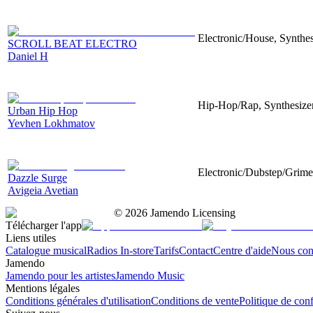
Electronic/House, Synthes
SCROLL BEAT ELECTRO
Daniel H
Hip-Hop/Rap, Synthesizer
Urban Hip Hop
Yevhen Lokhmatov
Electronic/Dubstep/Grime,
Dazzle Surge
Avigeia Avetian
©
2026
Jamendo Licensing
Télécharger l'app
Liens utiles
Catalogue musical
Radios In-store
Tarifs
Contact
Centre d'aide
Nous con
Jamendo
Jamendo pour les artistes
Jamendo Music
Mentions légales
Conditions générales d'utilisation
Conditions de vente
Politique de conf