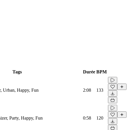
Tags
Durée
BPM
r, Urban, Happy, Fun
2:08
133
izer, Party, Happy, Fun
0:58
120