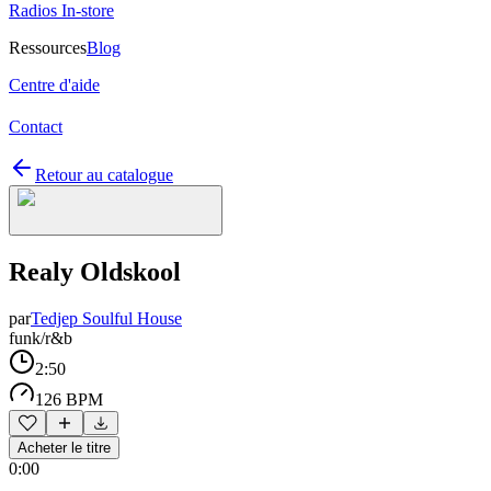
Radios In-store
Ressources
Blog
Centre d'aide
Contact
Retour au catalogue
Realy Oldskool
par
Tedjep Soulful House
funk/r&b
2:50
126 BPM
Acheter le titre
0:00