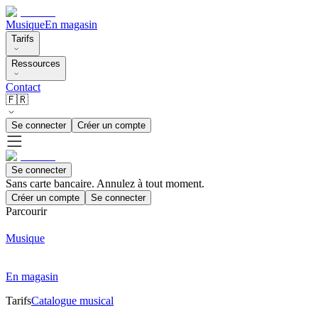
Musique
En magasin
Tarifs
Ressources
Contact
🇫🇷
Se connecter
Créer un compte
Se connecter
Sans carte bancaire. Annulez à tout moment.
Créer un compte
Se connecter
Parcourir
Musique
En magasin
Tarifs
Catalogue musical