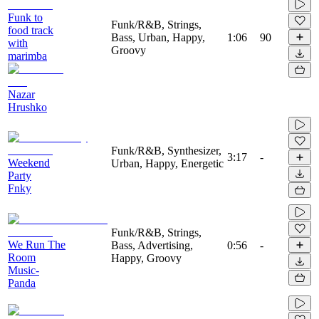
Funk to
Funk/R&B, Strings,
food track
Bass, Urban, Happy,
1:06
90
with
Groovy
marimba
Nazar
Hrushko
Funk/R&B, Synthesizer,
3:17
-
Weekend
Urban, Happy, Energetic
Party
Fnky
Funk/R&B, Strings,
We Run The
Bass, Advertising,
0:56
-
Room
Happy, Groovy
Music-
Panda