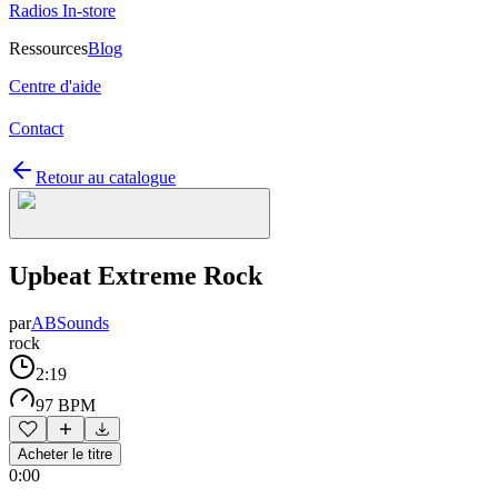
Radios In-store
Ressources
Blog
Centre d'aide
Contact
Retour au catalogue
Upbeat Extreme Rock
par
ABSounds
rock
2:19
97 BPM
Acheter le titre
0:00