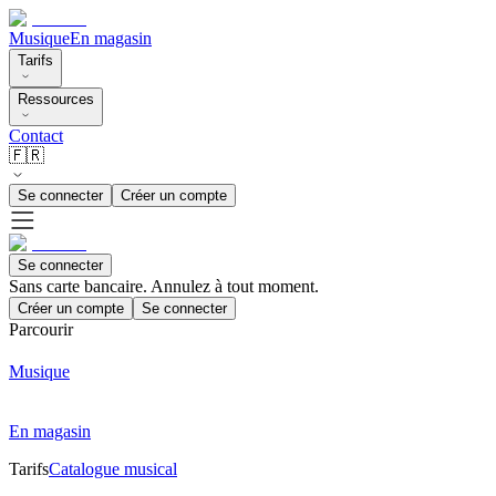
Musique
En magasin
Tarifs
Ressources
Contact
🇫🇷
Se connecter
Créer un compte
Se connecter
Sans carte bancaire. Annulez à tout moment.
Créer un compte
Se connecter
Parcourir
Musique
En magasin
Tarifs
Catalogue musical