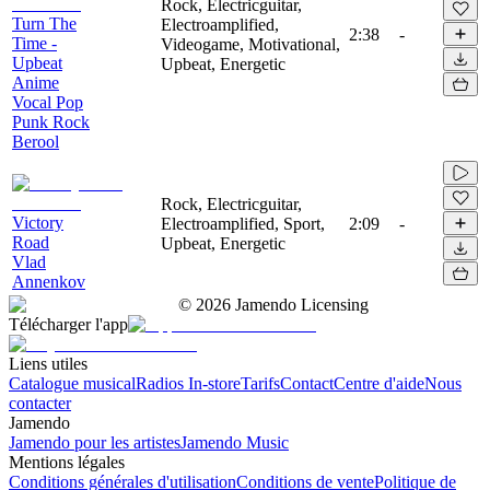
Rock, Electricguitar,
Turn The
Electroamplified,
2:38
-
Time -
Videogame, Motivational,
Upbeat
Upbeat, Energetic
Anime
Vocal Pop
Punk Rock
Berool
Rock, Electricguitar,
Victory
Electroamplified, Sport,
2:09
-
Road
Upbeat, Energetic
Vlad
Annenkov
©
2026
Jamendo Licensing
Télécharger l'app
Liens utiles
Catalogue musical
Radios In-store
Tarifs
Contact
Centre d'aide
Nous
contacter
Jamendo
Jamendo pour les artistes
Jamendo Music
Mentions légales
Conditions générales d'utilisation
Conditions de vente
Politique de