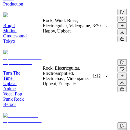
Production
Rock, Wind, Brass,
Bright
Electricguitar, Videogame,
3:20
-
Motion
Happy, Upbeat
Omotesound
Tokyo
Rock, Electricguitar,
Turn The
Electroamplified,
1:12
-
Time -
Electricbass, Videogame,
Upbeat
Upbeat, Energetic
Anime
Vocal Pop
Punk Rock
Berool