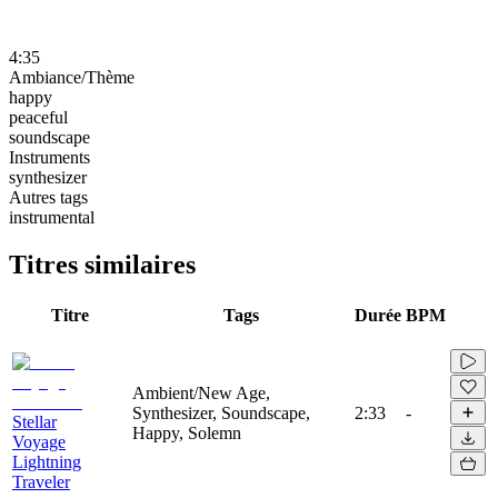
4:35
Ambiance/Thème
happy
peaceful
soundscape
Instruments
synthesizer
Autres tags
instrumental
Titres similaires
Titre
Tags
Durée
BPM
Ambient/New Age,
Synthesizer, Soundscape,
2:33
-
Stellar
Happy, Solemn
Voyage
Lightning
Traveler