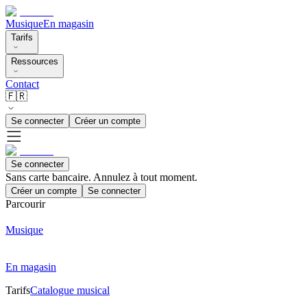
Musique
En magasin
Tarifs
Ressources
Contact
🇫🇷
Se connecter
Créer un compte
Se connecter
Sans carte bancaire. Annulez à tout moment.
Créer un compte
Se connecter
Parcourir
Musique
En magasin
Tarifs
Catalogue musical