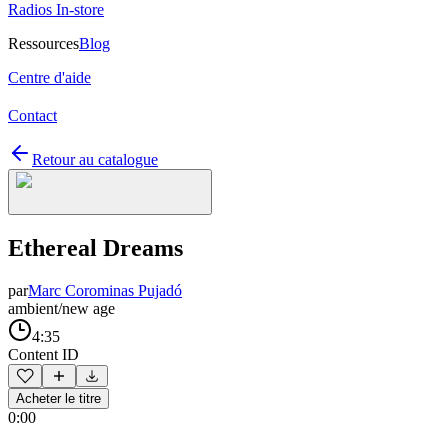
Radios In-store
Ressources
Blog
Centre d'aide
Contact
Retour au catalogue
Ethereal Dreams
par
Marc Corominas Pujadó
ambient/new age
4:35
Content ID
Acheter le titre
0:00