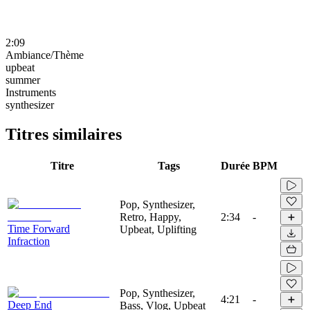
2:09
Ambiance/Thème
upbeat
summer
Instruments
synthesizer
Titres similaires
Titre
Tags
Durée
BPM
Pop, Synthesizer,
Retro, Happy,
2:34
-
Time Forward
Upbeat, Uplifting
Infraction
Pop, Synthesizer,
4:21
-
Deep End
Bass, Vlog, Upbeat