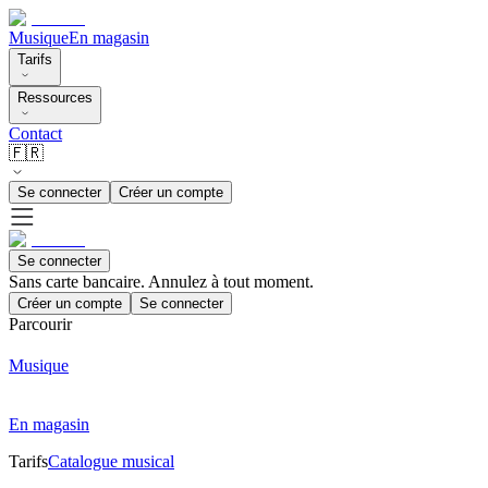
Musique
En magasin
Tarifs
Ressources
Contact
🇫🇷
Se connecter
Créer un compte
Se connecter
Sans carte bancaire. Annulez à tout moment.
Créer un compte
Se connecter
Parcourir
Musique
En magasin
Tarifs
Catalogue musical