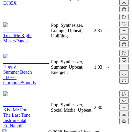
DJ35X
Pop, Synthesizer,
Lounge, Upbeat,
2:35
-
Treat Me Right
Uplifting
Music-Panda
Pop, Synthesizer,
Happy
Summer, Upbeat,
1:03
-
Summer Beach
Energetic
- 60sec
CorporateSounds
Pop, Synthesizer,
2:30
-
Kiss Me For
Social Media, Upbeat
The Last Time
Instrumental
Ed Napoli
©
2026
Jamendo Licensing