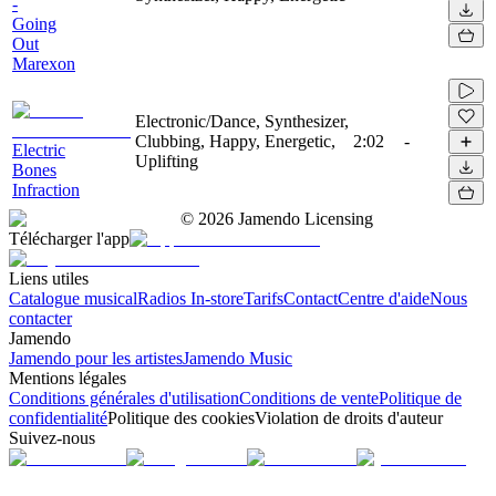
-
Going
Out
Marexon
Electronic/Dance, Synthesizer,
Clubbing, Happy, Energetic,
2:02
-
Electric
Uplifting
Bones
Infraction
©
2026
Jamendo Licensing
Télécharger l'app
Liens utiles
Catalogue musical
Radios In-store
Tarifs
Contact
Centre d'aide
Nous
contacter
Jamendo
Jamendo pour les artistes
Jamendo Music
Mentions légales
Conditions générales d'utilisation
Conditions de vente
Politique de
confidentialité
Politique des cookies
Violation de droits d'auteur
Suivez-nous