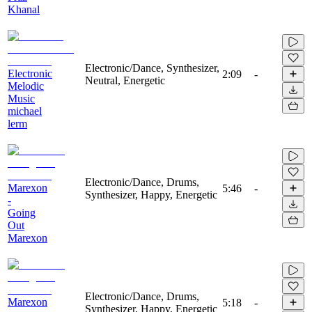
Khanal
Electronic/Dance, Synthesizer,
Electronic
2:09
-
Neutral, Energetic
Melodic
Music
michael
lerm
Electronic/Dance, Drums,
Marexon
5:46
-
Synthesizer, Happy, Energetic
-
Going
Out
Marexon
Electronic/Dance, Drums,
Marexon
5:18
-
Synthesizer, Happy, Energetic