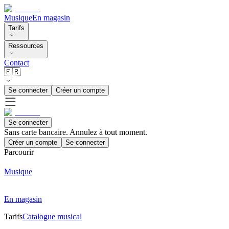
Musique
En magasin
Tarifs
Ressources
Contact
🇫🇷
Se connecter
Créer un compte
Se connecter
Sans carte bancaire. Annulez à tout moment.
Créer un compte
Se connecter
Parcourir
Musique
En magasin
Tarifs
Catalogue musical