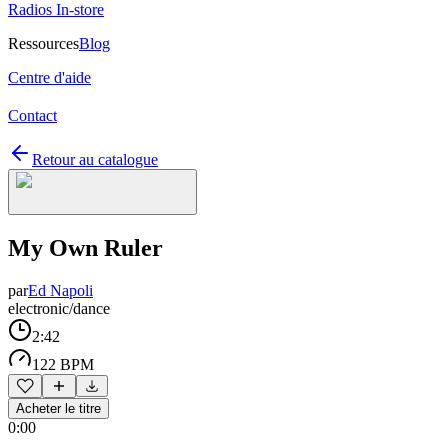
Radios In-store
Ressources
Blog
Centre d'aide
Contact
Retour au catalogue
My Own Ruler
par
Ed Napoli
electronic/dance
2:42
122 BPM
Acheter le titre
0:00