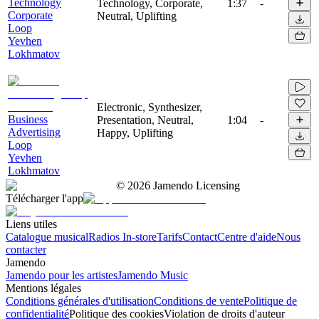
Technology
Technology, Corporate,
1:37
-
Corporate
Neutral, Uplifting
Loop
Yevhen
Lokhmatov
Electronic, Synthesizer,
Business
Presentation, Neutral,
1:04
-
Advertising
Happy, Uplifting
Loop
Yevhen
Lokhmatov
©
2026
Jamendo Licensing
Télécharger l'app
Liens utiles
Catalogue musical
Radios In-store
Tarifs
Contact
Centre d'aide
Nous
contacter
Jamendo
Jamendo pour les artistes
Jamendo Music
Mentions légales
Conditions générales d'utilisation
Conditions de vente
Politique de
confidentialité
Politique des cookies
Violation de droits d'auteur