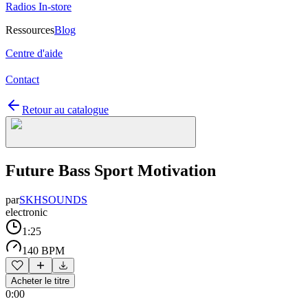
Radios In-store
Ressources
Blog
Centre d'aide
Contact
Retour au catalogue
Future Bass Sport Motivation
par
SKHSOUNDS
electronic
1:25
140 BPM
Acheter le titre
0:00