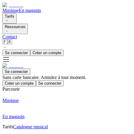
Musique
En magasin
Tarifs
Ressources
Contact
🇫🇷
Se connecter
Créer un compte
Se connecter
Sans carte bancaire. Annulez à tout moment.
Créer un compte
Se connecter
Parcourir
Musique
En magasin
Tarifs
Catalogue musical