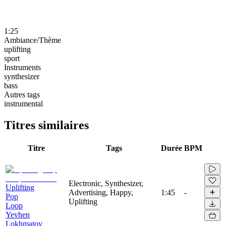
1:25
Ambiance/Thème
uplifting
sport
Instruments
synthesizer
bass
Autres tags
instrumental
Titres similaires
Titre
Tags
Durée
BPM
Electronic, Synthesizer,
Uplifting
Advertising, Happy,
1:45
-
Pop
Uplifting
Loop
Yevhen
Lokhmatov