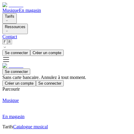
Musique
En magasin
Tarifs
Ressources
Contact
🇫🇷
Se connecter
Créer un compte
Se connecter
Sans carte bancaire. Annulez à tout moment.
Créer un compte
Se connecter
Parcourir
Musique
En magasin
Tarifs
Catalogue musical