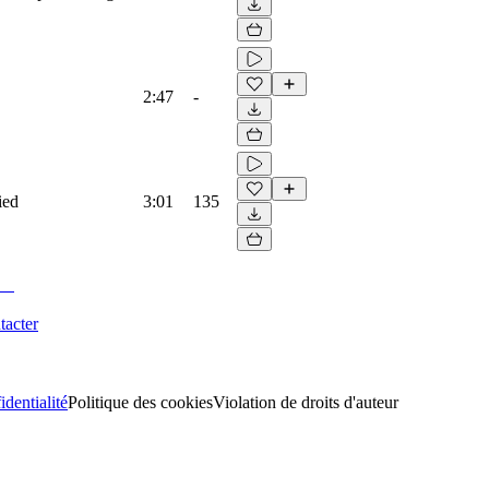
2:47
-
ied
3:01
135
tacter
identialité
Politique des cookies
Violation de droits d'auteur