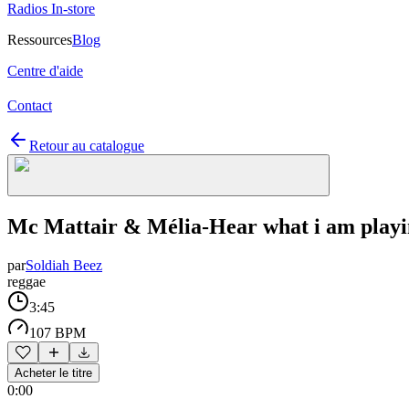
Radios In-store
Ressources
Blog
Centre d'aide
Contact
Retour au catalogue
Mc Mattair & Mélia-Hear what i am play
par
Soldiah Beez
reggae
3:45
107 BPM
Acheter le titre
0:00