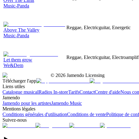
Over The Limit
Music-Panda
Reggae, Electricguitar, Energetic
Above The Valley
Music-Panda
Reggae, Electricguitar, Electroamplif
Let them grow
We&Dem
©
2026
Jamendo Licensing
Télécharger l'app
Liens utiles
Catalogue musical
Radios In-store
Tarifs
Contact
Centre d'aide
Nous con
Jamendo
Jamendo pour les artistes
Jamendo Music
Mentions légales
Conditions générales d'utilisation
Conditions de vente
Politique de conf
Suivez-nous