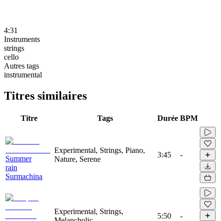
4:31
Instruments
strings
cello
Autres tags
instrumental
Titres similaires
Titre
Tags
Durée
BPM
Experimental, Strings, Piano,
3:45
-
Summer
Nature, Serene
rain
Surmachina
Experimental, Strings,
5:50
-
Melancholic