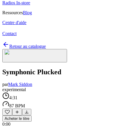
Radios In-store
Ressources
Blog
Centre d'aide
Contact
Retour au catalogue
Symphonic Plucked
par
Mark Siddon
experimental
4:31
87 BPM
Acheter le titre
0:00