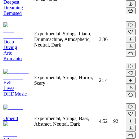
Deepest
Dreaming
Bemused
Experimental, Strings, Piano,
Drummachine, Atmospheric,
3:36
-
Deep
Neutral, Dark
Diving
Arto
Kumanto
Experimental, Strings, Horror,
2:14
-
Evil
Scary
Lives
DHDMusic
Omend
Experimental, Strings, Bass,
4:52
92
Abstract, Neutral, Dark