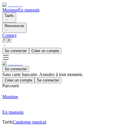
Musique
En magasin
Tarifs
Ressources
Contact
🇫🇷
Se connecter
Créer un compte
Se connecter
Sans carte bancaire. Annulez à tout moment.
Créer un compte
Se connecter
Parcourir
Musique
En magasin
Tarifs
Catalogue musical