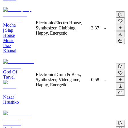
Electronic/Electro House,
Mocha
Synthesizer, Clubbing,
3:37
-
| Slap
Happy, Energetic
House
Music
Praz
Khanal
God Of
Electronic/Drum & Bass,
Travel
Synthesizer, Videogame,
0:58
-
Happy, Energetic
Nazar
Hrushko