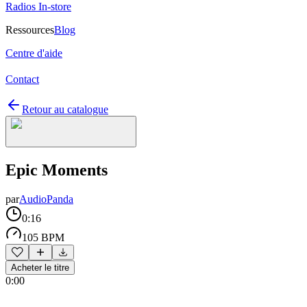
Radios In-store
Ressources
Blog
Centre d'aide
Contact
Retour au catalogue
Epic Moments
par
AudioPanda
0:16
105 BPM
Acheter le titre
0:00