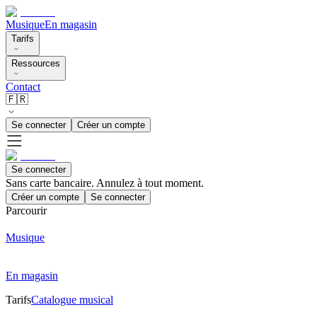
Musique
En magasin
Tarifs
Ressources
Contact
🇫🇷
Se connecter
Créer un compte
Se connecter
Sans carte bancaire. Annulez à tout moment.
Créer un compte
Se connecter
Parcourir
Musique
En magasin
Tarifs
Catalogue musical