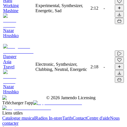
Hard
Working
Experimental, Synthesizer,
2:12
-
Mashine
Energetic, Sad
Nazar
Hrushko
Danger
Asia
Electronic, Synthesizer,
Travel
2:18
-
Clubbing, Neutral, Energetic
Nazar
Hrushko
©
2026
Jamendo Licensing
Télécharger l'app
Liens utiles
Catalogue musical
Radios In-store
Tarifs
Contact
Centre d'aide
Nous
contacter