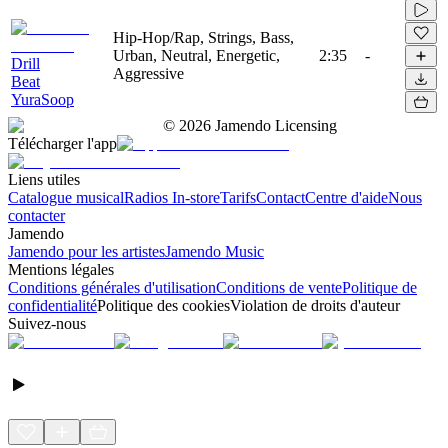
Hip-Hop/Rap, Strings, Bass,
Urban, Neutral, Energetic,
2:35
-
Drill
Aggressive
Beat
YuraSoop
©
2026
Jamendo Licensing
Télécharger l'app
Liens utiles
Catalogue musical
Radios In-store
Tarifs
Contact
Centre d'aide
Nous
contacter
Jamendo
Jamendo pour les artistes
Jamendo Music
Mentions légales
Conditions générales d'utilisation
Conditions de vente
Politique de
confidentialité
Politique des cookies
Violation de droits d'auteur
Suivez-nous