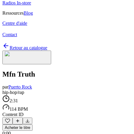
Radios In-store
Ressources
Blog
Centre d'aide
Contact
Retour au catalogue
Mfn Truth
par
Puerto Rock
hip-hop/rap
2:31
114 BPM
Content ID
Acheter le titre
0:00