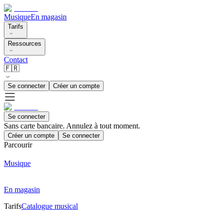
Musique
En magasin
Tarifs
Ressources
Contact
🇫🇷
Se connecter
Créer un compte
Se connecter
Sans carte bancaire. Annulez à tout moment.
Créer un compte
Se connecter
Parcourir
Musique
En magasin
Tarifs
Catalogue musical