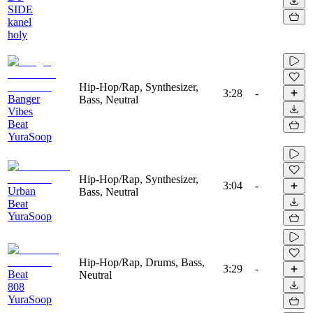
SIDE
kanel
holy
Hip-Hop/Rap, Synthesizer,
3:28
-
Banger
Bass, Neutral
Vibes
Beat
YuraSoop
Hip-Hop/Rap, Synthesizer,
3:04
-
Urban
Bass, Neutral
Beat
YuraSoop
Hip-Hop/Rap, Drums, Bass,
3:29
-
Beat
Neutral
808
YuraSoop