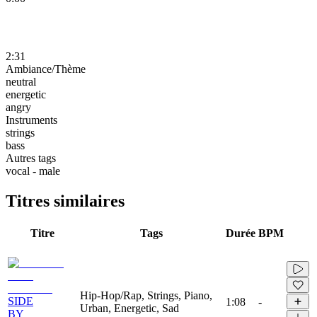
2:31
Ambiance/Thème
neutral
energetic
angry
Instruments
strings
bass
Autres tags
vocal - male
Titres similaires
Titre
Tags
Durée
BPM
Hip-Hop/Rap, Strings, Piano,
SIDE
1:08
-
Urban, Energetic, Sad
BY