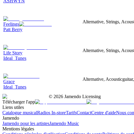
ASHWYN
Alternative, Strings, Acou
Feelings
Patt Berry
Alternative, Strings, Acous
Life Story
Ideal_Tunes
Alternative, Acousticguitar,
Grace
Ideal_Tunes
©
2026
Jamendo Licensing
Télécharger l'app
Liens utiles
Catalogue musical
Radios In-store
Tarifs
Contact
Centre d'aide
Nous con
Jamendo
Jamendo pour les artistes
Jamendo Music
Mentions légales