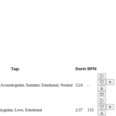
Tags
Durée
BPM
, Acousticguitar, Summer, Emotional, Neutral
3:24
-
ticguitar, Love, Emotional
2:37
133