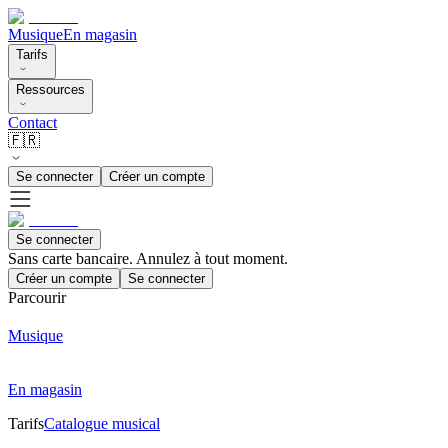
Musique
En magasin
Tarifs
Ressources
Contact
🇫🇷
Se connecter
Créer un compte
Se connecter
Sans carte bancaire. Annulez à tout moment.
Créer un compte
Se connecter
Parcourir
Musique
En magasin
Tarifs
Catalogue musical