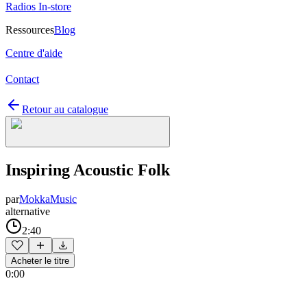
Radios In-store
Ressources
Blog
Centre d'aide
Contact
Retour au catalogue
Inspiring Acoustic Folk
par
MokkaMusic
alternative
2:40
Acheter le titre
0:00