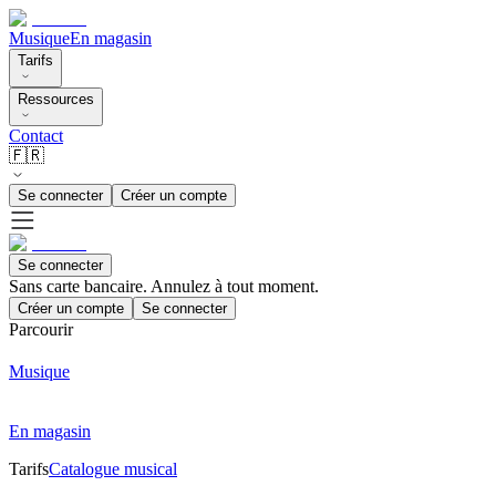
Musique
En magasin
Tarifs
Ressources
Contact
🇫🇷
Se connecter
Créer un compte
Se connecter
Sans carte bancaire. Annulez à tout moment.
Créer un compte
Se connecter
Parcourir
Musique
En magasin
Tarifs
Catalogue musical