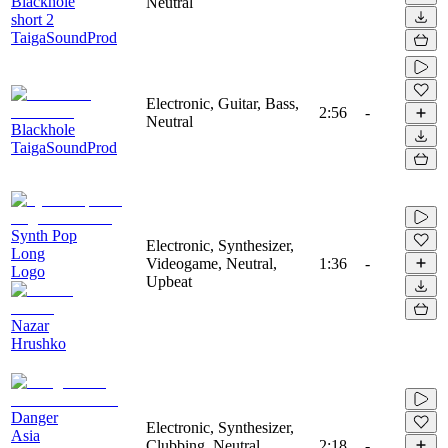
Blackhole
Neutral
short 2
TaigaSoundProd
Electronic, Guitar, Bass,
2:56
-
Neutral
Blackhole
TaigaSoundProd
Synth Pop
Electronic, Synthesizer,
Long
Videogame, Neutral,
1:36
-
Logo
Upbeat
Nazar
Hrushko
Danger
Electronic, Synthesizer,
Asia
Clubbing, Neutral,
2:18
-