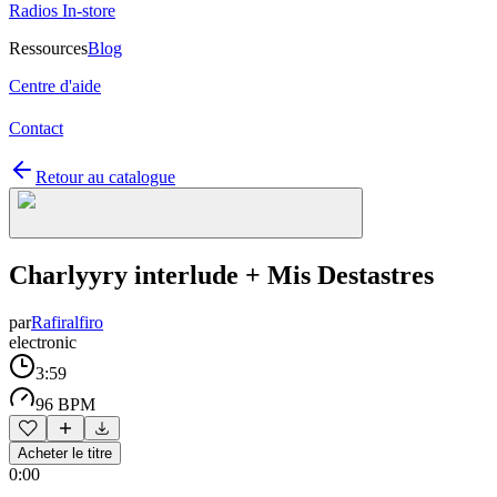
Radios In-store
Ressources
Blog
Centre d'aide
Contact
Retour au catalogue
Charlyyry interlude + Mis Destastres
par
Rafiralfiro
electronic
3:59
96 BPM
Acheter le titre
0:00