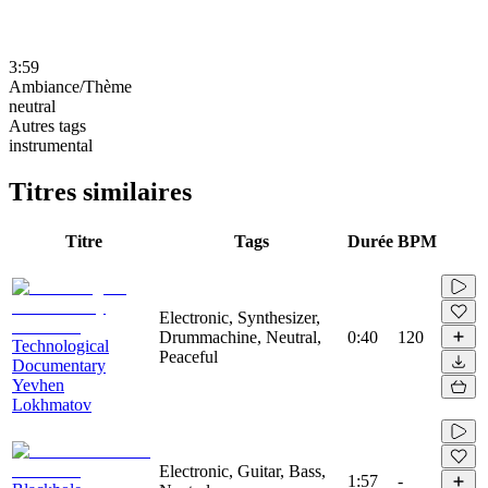
3:59
Ambiance/Thème
neutral
Autres tags
instrumental
Titres similaires
Titre
Tags
Durée
BPM
Electronic, Synthesizer,
Drummachine, Neutral,
0:40
120
Technological
Peaceful
Documentary
Yevhen
Lokhmatov
Electronic, Guitar, Bass,
1:57
-