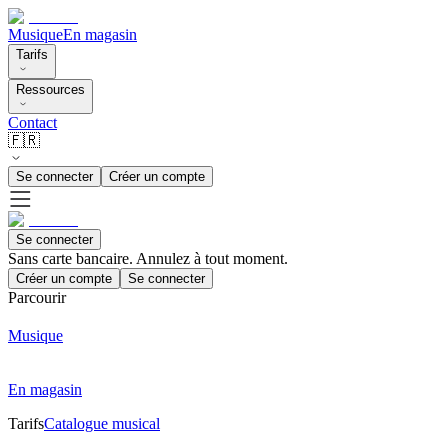
Musique
En magasin
Tarifs
Ressources
Contact
🇫🇷
Se connecter
Créer un compte
Se connecter
Sans carte bancaire. Annulez à tout moment.
Créer un compte
Se connecter
Parcourir
Musique
En magasin
Tarifs
Catalogue musical