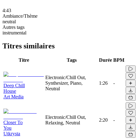
4:43
Ambiance/Thème
neutral
Autres tags
instrumental
Titres similaires
Titre
Tags
Durée
BPM
Electronic/Chill Out,
Synthesizer, Piano,
1:26
-
Deep Chill
Neutral
House
Art Media
Electronic/Chill Out,
2:20
-
Closer To
Relaxing, Neutral
You
Utkrysta