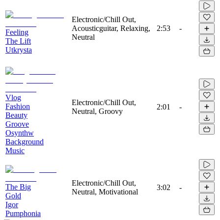
Electronic/Chill Out,
Acousticguitar, Relaxing,
2:53
-
Feeling
Neutral
The Lift
Utkrysta
Vlog
Electronic/Chill Out,
Fashion
2:01
-
Neutral, Groovy
Beauty
Groove
Osynthw
Background
Music
Electronic/Chill Out,
The Big
3:02
-
Neutral, Motivational
Gold
Igor
Pumphonia