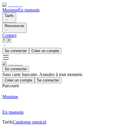
Musique
En magasin
Tarifs
Ressources
Contact
🇫🇷
Se connecter
Créer un compte
Se connecter
Sans carte bancaire. Annulez à tout moment.
Créer un compte
Se connecter
Parcourir
Musique
En magasin
Tarifs
Catalogue musical