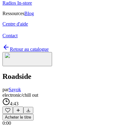
Radios In-store
Ressources
Blog
Centre d'aide
Contact
Retour au catalogue
Roadside
par
Sayok
electronic/chill out
4:43
Acheter le titre
0:00