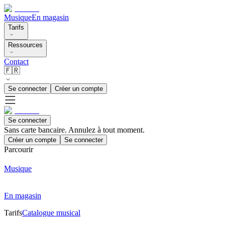
Musique
En magasin
Tarifs
Ressources
Contact
🇫🇷
Se connecter
Créer un compte
Se connecter
Sans carte bancaire. Annulez à tout moment.
Créer un compte
Se connecter
Parcourir
Musique
En magasin
Tarifs
Catalogue musical