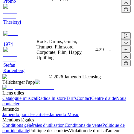
Promo
Thesieryj
Rock, Drums, Guitar,
1974
Trumpet, Filmscore,
4:29
-
Corporate, Film, Happy,
Uplifting
Stefan
Kartenberg
©
2026
Jamendo Licensing
Télécharger l'app
Liens utiles
Catalogue musical
Radios In-store
Tarifs
Contact
Centre d'aide
Nous
contacter
Jamendo
Jamendo pour les artistes
Jamendo Music
Mentions légales
Conditions générales d'utilisation
Conditions de vente
Politique de
confidentialité
Politique des cookies
Violation de droits d'auteur