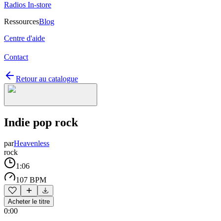
Radios In-store
Ressources
Blog
Centre d'aide
Contact
Retour au catalogue
Indie pop rock
par
Heavenless
rock
1:06
107 BPM
Acheter le titre
0:00