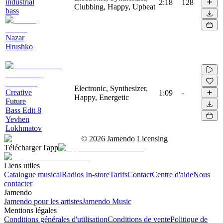
industrial
2:18
128
Clubbing, Happy, Upbeat
bass
Nazar
Hrushko
Electronic, Synthesizer,
Creative
1:09
-
Happy, Energetic
Future
Bass Edit 8
Yevhen
Lokhmatov
©
2026
Jamendo Licensing
Télécharger l'app
Liens utiles
Catalogue musical
Radios In-store
Tarifs
Contact
Centre d'aide
Nous
contacter
Jamendo
Jamendo pour les artistes
Jamendo Music
Mentions légales
Conditions générales d'utilisation
Conditions de vente
Politique de