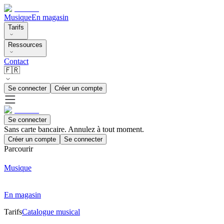
Musique
En magasin
Tarifs
Ressources
Contact
🇫🇷
Se connecter
Créer un compte
Se connecter
Sans carte bancaire. Annulez à tout moment.
Créer un compte
Se connecter
Parcourir
Musique
En magasin
Tarifs
Catalogue musical