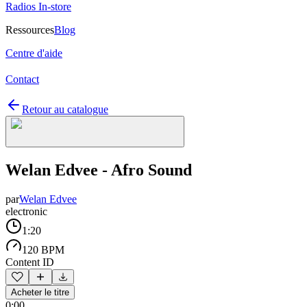
Radios In-store
Ressources
Blog
Centre d'aide
Contact
Retour au catalogue
Welan Edvee - Afro Sound
par
Welan Edvee
electronic
1:20
120 BPM
Content ID
Acheter le titre
0:00