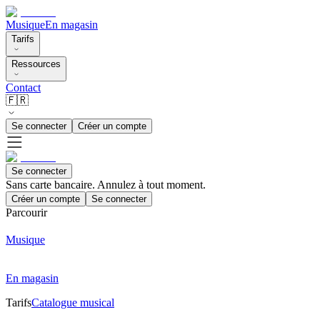
Musique
En magasin
Tarifs
Ressources
Contact
🇫🇷
Se connecter
Créer un compte
Se connecter
Sans carte bancaire. Annulez à tout moment.
Créer un compte
Se connecter
Parcourir
Musique
En magasin
Tarifs
Catalogue musical