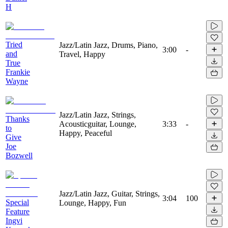
H
Tried
Jazz/Latin Jazz, Drums, Piano,
3:00
-
and
Travel, Happy
True
Frankie
Wayne
Jazz/Latin Jazz, Strings,
Thanks
Acousticguitar, Lounge,
3:33
-
to
Happy, Peaceful
Give
Joe
Bozwell
Jazz/Latin Jazz, Guitar, Strings,
3:04
100
Special
Lounge, Happy, Fun
Feature
Ingvi