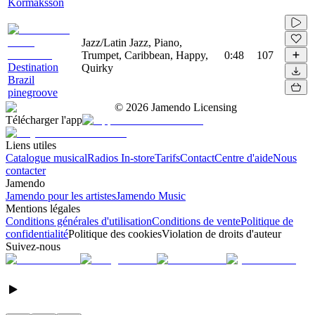
Kormaksson
Jazz/Latin Jazz, Piano,
Trumpet, Caribbean, Happy,
0:48
107
Destination
Quirky
Brazil
pinegroove
©
2026
Jamendo Licensing
Télécharger l'app
Liens utiles
Catalogue musical
Radios In-store
Tarifs
Contact
Centre d'aide
Nous
contacter
Jamendo
Jamendo pour les artistes
Jamendo Music
Mentions légales
Conditions générales d'utilisation
Conditions de vente
Politique de
confidentialité
Politique des cookies
Violation de droits d'auteur
Suivez-nous