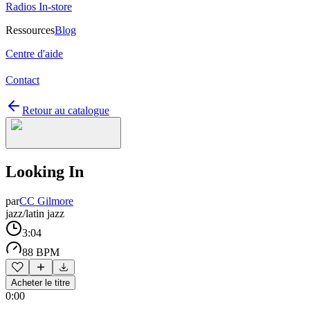
Radios In-store
Ressources
Blog
Centre d'aide
Contact
Retour au catalogue
Looking In
par
CC Gilmore
jazz/latin jazz
3:04
88 BPM
Acheter le titre
0:00