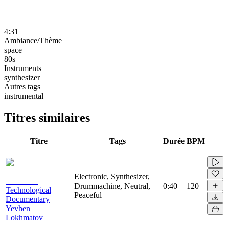
4:31
Ambiance/Thème
space
80s
Instruments
synthesizer
Autres tags
instrumental
Titres similaires
Titre
Tags
Durée
BPM
Electronic, Synthesizer,
Drummachine, Neutral,
0:40
120
Technological
Peaceful
Documentary
Yevhen
Lokhmatov