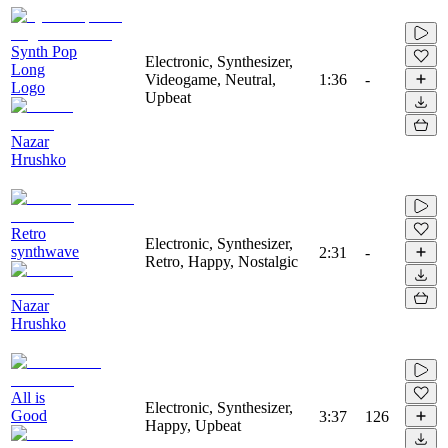
Synth Pop
Electronic, Synthesizer,
Long
Videogame, Neutral,
1:36
-
Logo
Upbeat
Nazar
Hrushko
Retro
Electronic, Synthesizer,
synthwave
2:31
-
Retro, Happy, Nostalgic
Nazar
Hrushko
All is
Electronic, Synthesizer,
Good
3:37
126
Happy, Upbeat