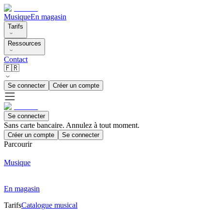
Musique
En magasin
Tarifs
Ressources
Contact
🇫🇷
Se connecter
Créer un compte
Se connecter
Sans carte bancaire. Annulez à tout moment.
Créer un compte
Se connecter
Parcourir
Musique
En magasin
Tarifs
Catalogue musical