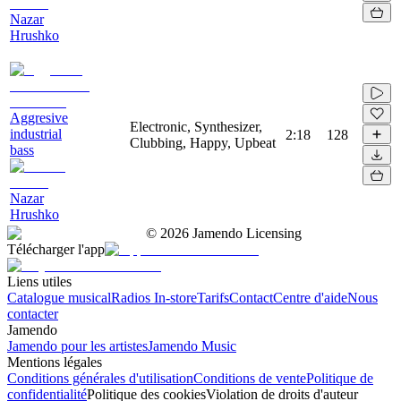
Nazar
Hrushko
Aggresive
Electronic, Synthesizer,
industrial
2:18
128
Clubbing, Happy, Upbeat
bass
Nazar
Hrushko
©
2026
Jamendo Licensing
Télécharger l'app
Liens utiles
Catalogue musical
Radios In-store
Tarifs
Contact
Centre d'aide
Nous
contacter
Jamendo
Jamendo pour les artistes
Jamendo Music
Mentions légales
Conditions générales d'utilisation
Conditions de vente
Politique de
confidentialité
Politique des cookies
Violation de droits d'auteur