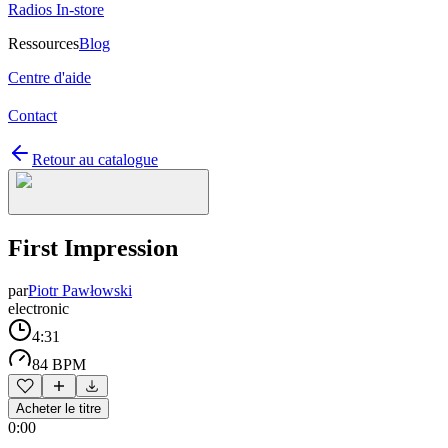
Radios In-store
Ressources
Blog
Centre d'aide
Contact
Retour au catalogue
First Impression
par
Piotr Pawłowski
electronic
4:31
84 BPM
Acheter le titre
0:00