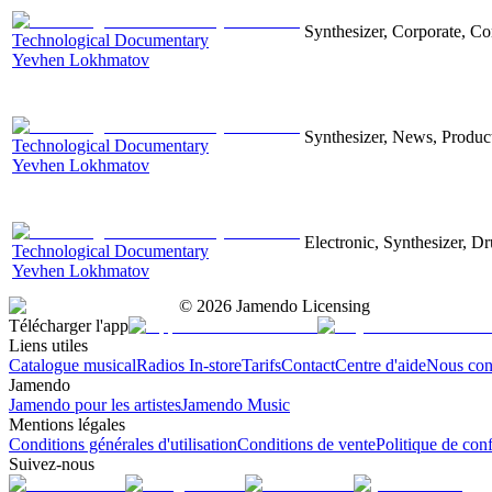
Synthesizer, Corporate, Co
Technological Documentary
Yevhen Lokhmatov
Synthesizer, News, Producti
Technological Documentary
Yevhen Lokhmatov
Electronic, Synthesizer, D
Technological Documentary
Yevhen Lokhmatov
©
2026
Jamendo Licensing
Télécharger l'app
Liens utiles
Catalogue musical
Radios In-store
Tarifs
Contact
Centre d'aide
Nous con
Jamendo
Jamendo pour les artistes
Jamendo Music
Mentions légales
Conditions générales d'utilisation
Conditions de vente
Politique de conf
Suivez-nous