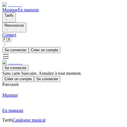
Musique
En magasin
Tarifs
Ressources
Contact
🇫🇷
Se connecter
Créer un compte
Se connecter
Sans carte bancaire. Annulez à tout moment.
Créer un compte
Se connecter
Parcourir
Musique
En magasin
Tarifs
Catalogue musical