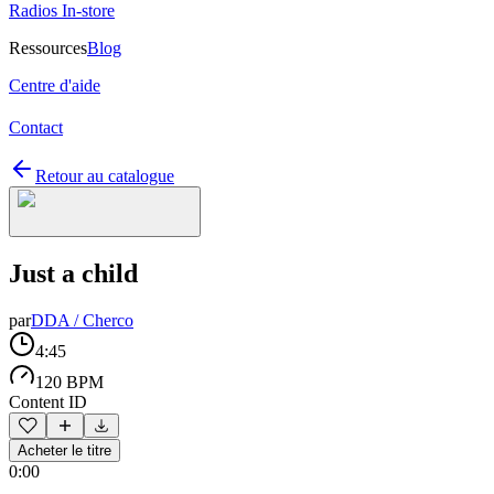
Radios In-store
Ressources
Blog
Centre d'aide
Contact
Retour au catalogue
Just a child
par
DDA / Cherco
4:45
120 BPM
Content ID
Acheter le titre
0:00