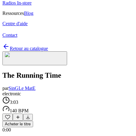
Radios In-store
Ressources
Blog
Centre d'aide
Contact
Retour au catalogue
The Running Time
par
SinGLe MatE
electronic
3:03
140 BPM
Acheter le titre
0:00