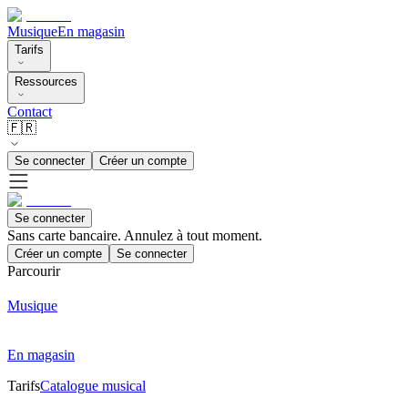
Musique
En magasin
Tarifs
Ressources
Contact
🇫🇷
Se connecter
Créer un compte
Se connecter
Sans carte bancaire. Annulez à tout moment.
Créer un compte
Se connecter
Parcourir
Musique
En magasin
Tarifs
Catalogue musical