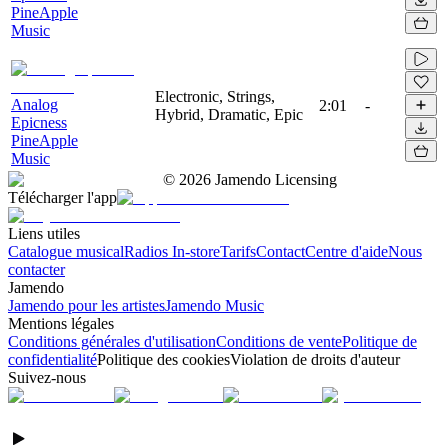
PineApple
Music
Electronic, Strings,
Analog
2:01
-
Hybrid, Dramatic, Epic
Epicness
PineApple
Music
©
2026
Jamendo Licensing
Télécharger l'app
Liens utiles
Catalogue musical
Radios In-store
Tarifs
Contact
Centre d'aide
Nous
contacter
Jamendo
Jamendo pour les artistes
Jamendo Music
Mentions légales
Conditions générales d'utilisation
Conditions de vente
Politique de
confidentialité
Politique des cookies
Violation de droits d'auteur
Suivez-nous