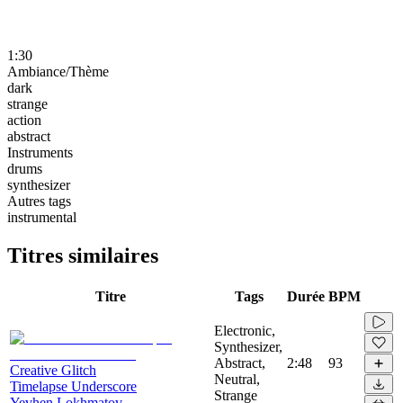
1:30
Ambiance/Thème
dark
strange
action
abstract
Instruments
drums
synthesizer
Autres tags
instrumental
Titres similaires
Titre
Tags
Durée
BPM
Electronic,
Synthesizer,
Abstract,
2:48
93
Creative Glitch
Neutral,
Timelapse Underscore
Strange
Yevhen Lokhmatov