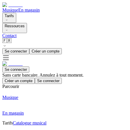
Musique
En magasin
Tarifs
Ressources
Contact
🇫🇷
Se connecter
Créer un compte
Se connecter
Sans carte bancaire. Annulez à tout moment.
Créer un compte
Se connecter
Parcourir
Musique
En magasin
Tarifs
Catalogue musical