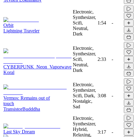
Electronic,
Synthesizer,
Scifi,
1:54
-
Orbit
Neutral,
Lightning Traveler
Dark
Electronic,
Synthesizer,
Scifi,
2:33
-
Neutral,
CYBERPUNK_Neon_Vaporwave
Dark
Koral
Electronic,
Synthesizer,
Scifi, Dark,
3:08
-
Vermos: Remains out of
Nostalgic,
touch
Sad
TransistorBudddha
Electronic,
Synthesizer,
Hybrid,
Last Sky Dream
3:17
-
Relaxing,