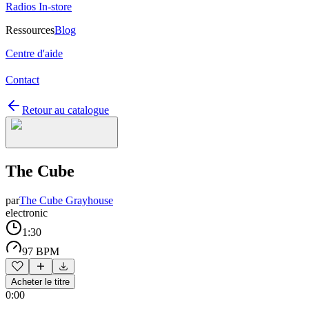
Radios In-store
Ressources
Blog
Centre d'aide
Contact
Retour au catalogue
The Cube
par
The Cube Grayhouse
electronic
1:30
97 BPM
Acheter le titre
0:00