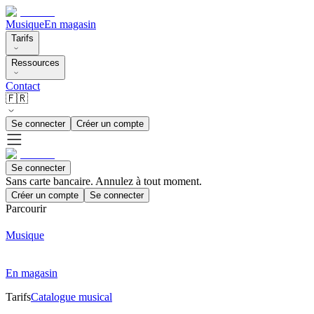
Musique
En magasin
Tarifs
Ressources
Contact
🇫🇷
Se connecter
Créer un compte
Se connecter
Sans carte bancaire. Annulez à tout moment.
Créer un compte
Se connecter
Parcourir
Musique
En magasin
Tarifs
Catalogue musical