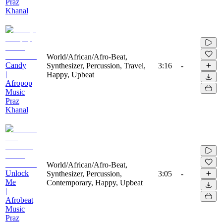
Praz
Khanal
World/African/Afro-Beat,
Candy
Synthesizer, Percussion, Travel,
3:16
-
|
Happy, Upbeat
Afropop
Music
Praz
Khanal
World/African/Afro-Beat,
Unlock
Synthesizer, Percussion,
3:05
-
Me
Contemporary, Happy, Upbeat
|
Afrobeat
Music
Praz