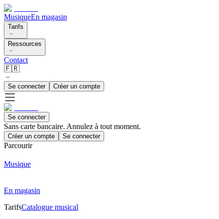
Musique
En magasin
Tarifs
Ressources
Contact
🇫🇷
Se connecter
Créer un compte
Se connecter
Sans carte bancaire. Annulez à tout moment.
Créer un compte
Se connecter
Parcourir
Musique
En magasin
Tarifs
Catalogue musical