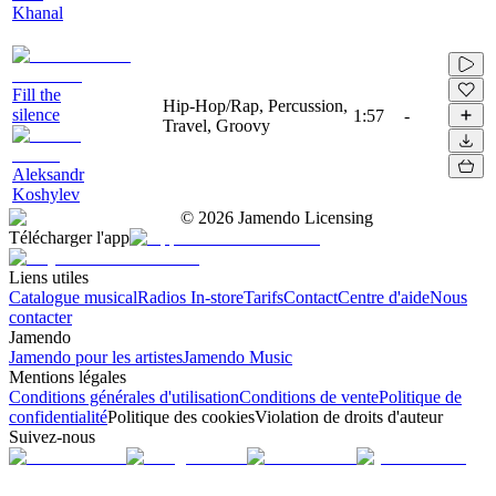
Khanal
Fill the
Hip-Hop/Rap, Percussion,
silence
1:57
-
Travel, Groovy
Aleksandr
Koshylev
©
2026
Jamendo Licensing
Télécharger l'app
Liens utiles
Catalogue musical
Radios In-store
Tarifs
Contact
Centre d'aide
Nous
contacter
Jamendo
Jamendo pour les artistes
Jamendo Music
Mentions légales
Conditions générales d'utilisation
Conditions de vente
Politique de
confidentialité
Politique des cookies
Violation de droits d'auteur
Suivez-nous