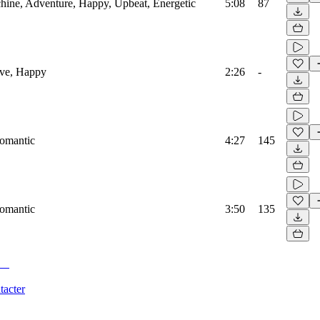
hine, Adventure, Happy, Upbeat, Energetic
5:08
87
ove, Happy
2:26
-
Romantic
4:27
145
Romantic
3:50
135
tacter