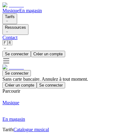
Musique
En magasin
Tarifs
Ressources
Contact
🇫🇷
Se connecter
Créer un compte
Se connecter
Sans carte bancaire. Annulez à tout moment.
Créer un compte
Se connecter
Parcourir
Musique
En magasin
Tarifs
Catalogue musical