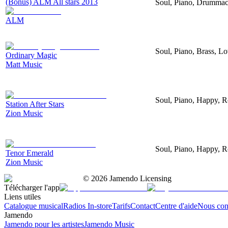
(Bonus) ALM All stars 2013
Soul, Piano, Drummac
ALM
Soul, Piano, Brass, L
Ordinary Magic
Matt Music
Soul, Piano, Happy, 
Station After Stars
Zion Music
Soul, Piano, Happy, 
Tenor Emerald
Zion Music
©
2026
Jamendo Licensing
Télécharger l'app
Liens utiles
Catalogue musical
Radios In-store
Tarifs
Contact
Centre d'aide
Nous con
Jamendo
Jamendo pour les artistes
Jamendo Music