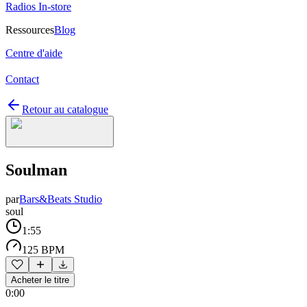
Radios In-store
Ressources
Blog
Centre d'aide
Contact
Retour au catalogue
Soulman
par
Bars&Beats Studio
soul
1:55
125 BPM
Acheter le titre
0:00