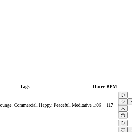
Tags
Durée
BPM
 Lounge, Commercial, Happy, Peaceful, Meditative
1:06
117