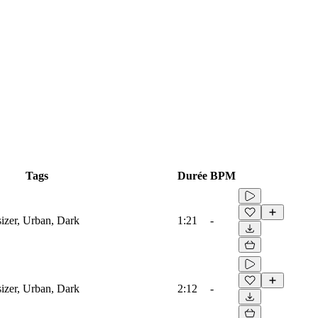
Tags
Durée
BPM
izer, Urban, Dark
1:21
-
izer, Urban, Dark
2:12
-