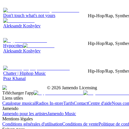
Don't touch what's not yours
Hip-Hop/Rap, Synthes
Aleksandr Koshylev
Hip-Hop/Rap, Synthes
Hypocrites
Aleksandr Koshylev
Hip-Hop/Rap, Synthes
Chatter | Hiphop Music
Praz Khanal
©
2026
Jamendo Licensing
Télécharger l'app
Liens utiles
Catalogue musical
Radios In-store
Tarifs
Contact
Centre d'aide
Nous con
Jamendo
Jamendo pour les artistes
Jamendo Music
Mentions légales
Conditions générales d'utilisation
Conditions de vente
Politique de conf