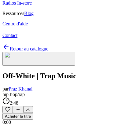
Radios In-store
Ressources
Blog
Centre d'aide
Contact
Retour au catalogue
Off-White | Trap Music
par
Praz Khanal
hip-hop/rap
2:48
Acheter le titre
0:00