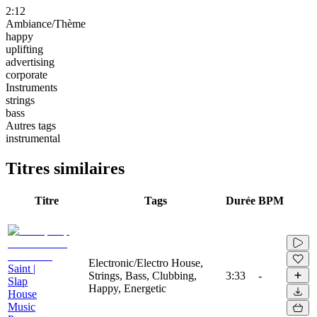
2:12
Ambiance/Thème
happy
uplifting
advertising
corporate
Instruments
strings
bass
Autres tags
instrumental
Titres similaires
Titre
Tags
Durée
BPM
Electronic/Electro House,
Saint |
Strings, Bass, Clubbing,
3:33
-
Slap
Happy, Energetic
House
Music