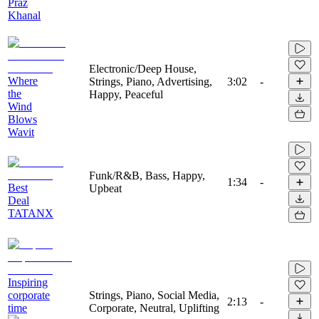
Praz
Khanal
Electronic/Deep House,
Where
Strings, Piano, Advertising,
3:02
-
the
Happy, Peaceful
Wind
Blows
Wavit
Funk/R&B, Bass, Happy,
1:34
-
Best
Upbeat
Deal
TATANX
Inspiring
corporate
Strings, Piano, Social Media,
2:13
-
time
Corporate, Neutral, Uplifting