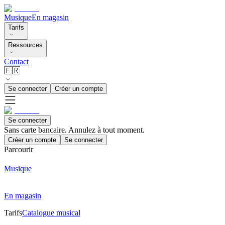
Musique
En magasin
Tarifs
Ressources
Contact
🇫🇷
Se connecter
Créer un compte
Se connecter
Sans carte bancaire. Annulez à tout moment.
Créer un compte
Se connecter
Parcourir
Musique
En magasin
Tarifs
Catalogue musical