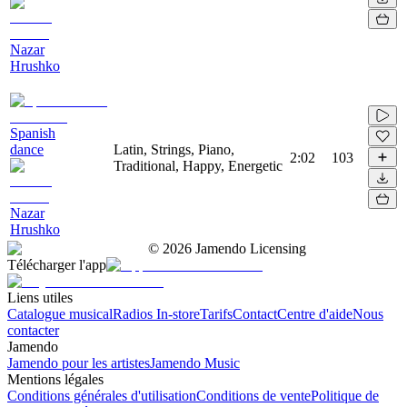
Nazar
Hrushko
Spanish
dance
Latin, Strings, Piano,
2:02
103
Traditional, Happy, Energetic
Nazar
Hrushko
©
2026
Jamendo Licensing
Télécharger l'app
Liens utiles
Catalogue musical
Radios In-store
Tarifs
Contact
Centre d'aide
Nous
contacter
Jamendo
Jamendo pour les artistes
Jamendo Music
Mentions légales
Conditions générales d'utilisation
Conditions de vente
Politique de