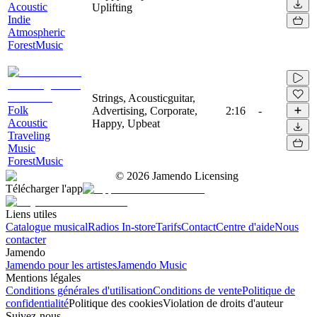
Acoustic
Uplifting
Indie
Atmospheric
ForestMusic
Strings, Acousticguitar,
Folk
Advertising, Corporate,
2:16
-
Acoustic
Happy, Upbeat
Traveling
Music
ForestMusic
©
2026
Jamendo Licensing
Télécharger l'app
Liens utiles
Catalogue musical
Radios In-store
Tarifs
Contact
Centre d'aide
Nous
contacter
Jamendo
Jamendo pour les artistes
Jamendo Music
Mentions légales
Conditions générales d'utilisation
Conditions de vente
Politique de
confidentialité
Politique des cookies
Violation de droits d'auteur
Suivez-nous