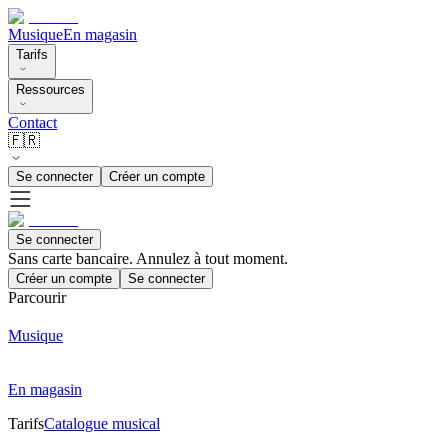
Musique
En magasin
Tarifs
Ressources
Contact
🇫🇷
Se connecter
Créer un compte
Se connecter
Sans carte bancaire. Annulez à tout moment.
Créer un compte
Se connecter
Parcourir
Musique
En magasin
Tarifs
Catalogue musical