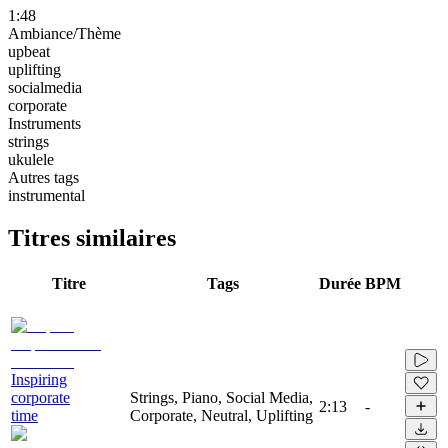
1:48
Ambiance/Thème
upbeat
uplifting
socialmedia
corporate
Instruments
strings
ukulele
Autres tags
instrumental
Titres similaires
Titre
Tags
Durée
BPM
Inspiring
corporate
Strings, Piano, Social Media,
2:13
-
time
Corporate, Neutral, Uplifting