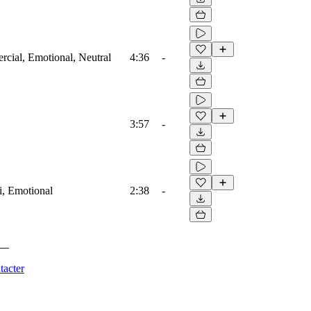
rcial, Emotional, Neutral
4:36
-
3:57
-
fi, Emotional
2:38
-
tacter