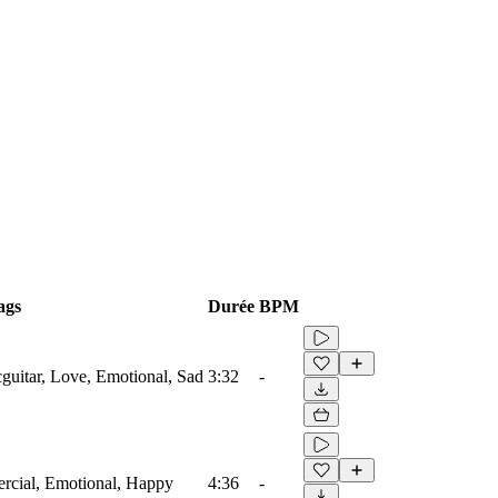
ags
Durée
BPM
cguitar, Love, Emotional, Sad
3:32
-
ercial, Emotional, Happy
4:36
-