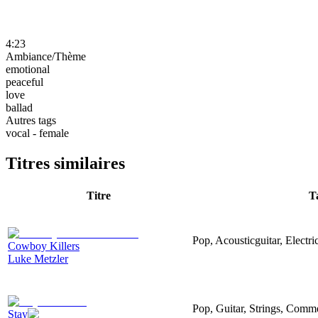
4:23
Ambiance/Thème
emotional
peaceful
love
ballad
Autres tags
vocal - female
Titres similaires
Titre
T
Pop, Acousticguitar, Electri
Cowboy Killers
Luke Metzler
Pop, Guitar, Strings, Comm
Stay