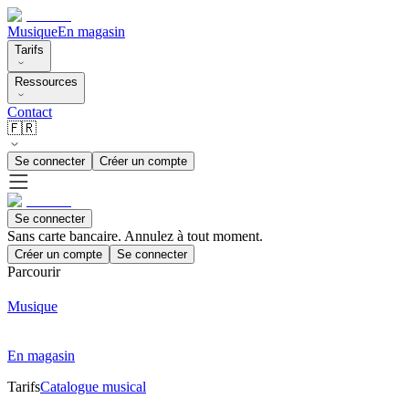
Musique
En magasin
Tarifs
Ressources
Contact
🇫🇷
Se connecter
Créer un compte
Se connecter
Sans carte bancaire. Annulez à tout moment.
Créer un compte
Se connecter
Parcourir
Musique
En magasin
Tarifs
Catalogue musical