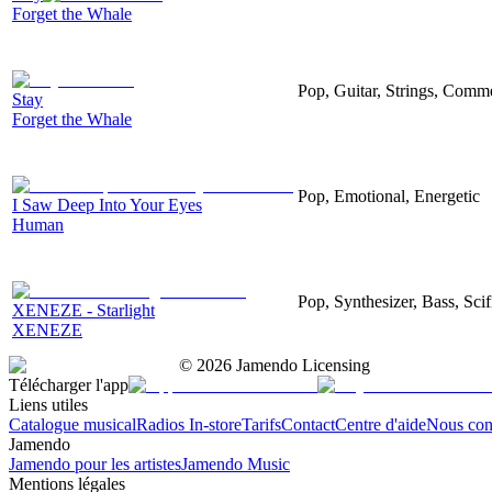
Forget the Whale
Pop, Guitar, Strings, Comme
Stay
Forget the Whale
Pop, Emotional, Energetic
I Saw Deep Into Your Eyes
Human
Pop, Synthesizer, Bass, Sci
XENEZE - Starlight
XENEZE
©
2026
Jamendo Licensing
Télécharger l'app
Liens utiles
Catalogue musical
Radios In-store
Tarifs
Contact
Centre d'aide
Nous con
Jamendo
Jamendo pour les artistes
Jamendo Music
Mentions légales