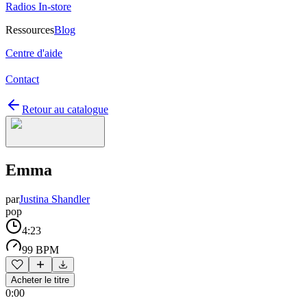
Radios In-store
Ressources
Blog
Centre d'aide
Contact
Retour au catalogue
Emma
par
Justina Shandler
pop
4:23
99 BPM
Acheter le titre
0:00