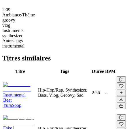
2:09
Ambiance/Thème
groovy
vlog
Instruments
synthesizer
Autres tags
instrumental
Titres similaires
Titre
Tags
Durée
BPM
Hip-Hop/Rap, Synthesizer,
2:56
-
Instrumental
Bass, Vlog, Groovy, Sad
Beat
YuraSoop
Fake |
Hip-Hop/Rap, Synthesizer,