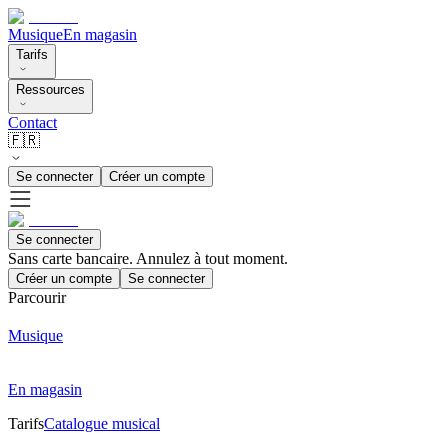
Musique
En magasin
Tarifs
Ressources
Contact
🇫🇷
Se connecter
Créer un compte
Se connecter
Sans carte bancaire. Annulez à tout moment.
Créer un compte
Se connecter
Parcourir
Musique
En magasin
Tarifs
Catalogue musical