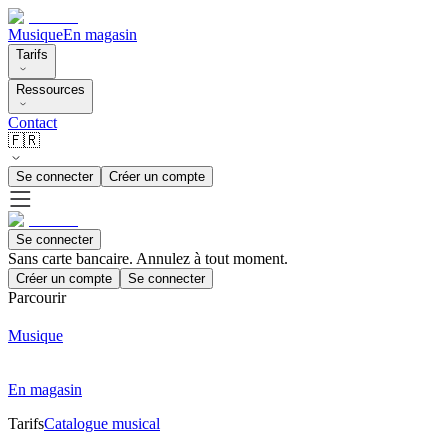
Musique
En magasin
Tarifs
Ressources
Contact
🇫🇷
Se connecter
Créer un compte
Se connecter
Sans carte bancaire. Annulez à tout moment.
Créer un compte
Se connecter
Parcourir
Musique
En magasin
Tarifs
Catalogue musical