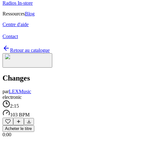
Radios In-store
Ressources
Blog
Centre d'aide
Contact
Retour au catalogue
Changes
par
LEXMusic
electronic
2:15
103 BPM
Acheter le titre
0:00