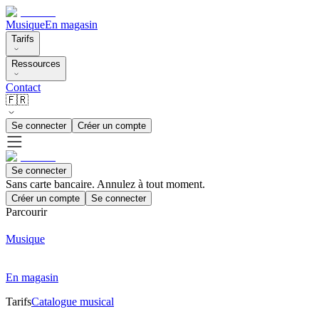
Musique
En magasin
Tarifs
Ressources
Contact
🇫🇷
Se connecter
Créer un compte
Se connecter
Sans carte bancaire. Annulez à tout moment.
Créer un compte
Se connecter
Parcourir
Musique
En magasin
Tarifs
Catalogue musical