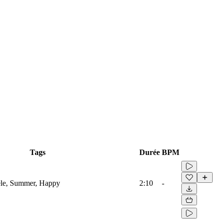
Tags
Durée
BPM
lele, Summer, Happy
2:10
-