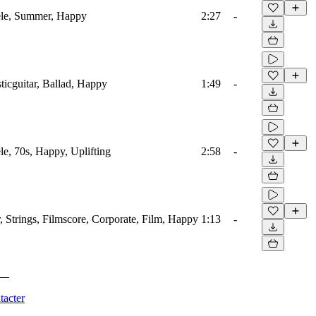
lele, Summer, Happy
2:27
-
ticguitar, Ballad, Happy
1:49
-
le, 70s, Happy, Uplifting
2:58
-
, Strings, Filmscore, Corporate, Film, Happy
1:13
-
tacter