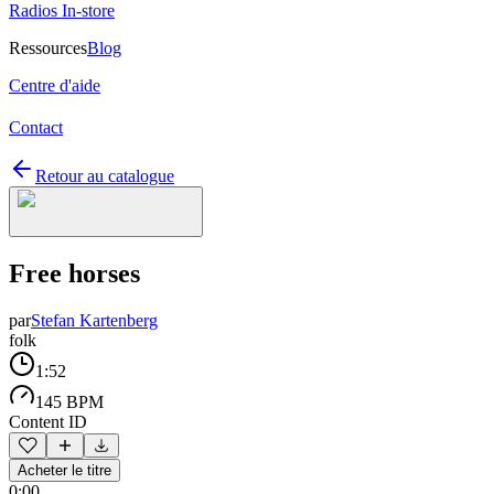
Radios In-store
Ressources
Blog
Centre d'aide
Contact
Retour au catalogue
Free horses
par
Stefan Kartenberg
folk
1:52
145 BPM
Content ID
Acheter le titre
0:00