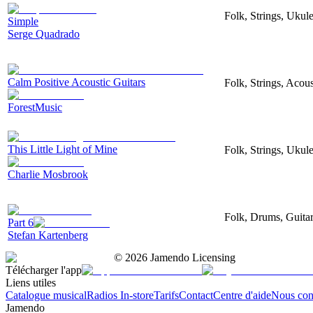
Folk, Strings, Uku
Simple
Serge Quadrado
Calm Positive Acoustic Guitars
Folk, Strings, Acous
ForestMusic
This Little Light of Mine
Folk, Strings, Ukule
Charlie Mosbrook
Folk, Drums, Guitar
Part 6
Stefan Kartenberg
©
2026
Jamendo Licensing
Télécharger l'app
Liens utiles
Catalogue musical
Radios In-store
Tarifs
Contact
Centre d'aide
Nous con
Jamendo