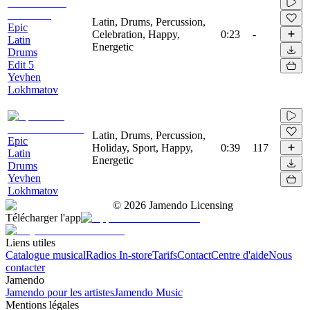
Latin, Drums, Percussion,
Epic
Celebration, Happy,
0:23
-
Latin
Energetic
Drums
Edit 5
Yevhen
Lokhmatov
Latin, Drums, Percussion,
Epic
Holiday, Sport, Happy,
0:39
117
Latin
Energetic
Drums
Yevhen
Lokhmatov
©
2026
Jamendo Licensing
Télécharger l'app
Liens utiles
Catalogue musical
Radios In-store
Tarifs
Contact
Centre d'aide
Nous
contacter
Jamendo
Jamendo pour les artistes
Jamendo Music
Mentions légales