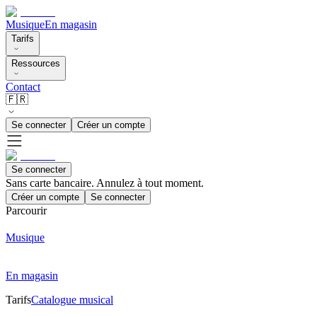
Musique
En magasin
Tarifs
Ressources
Contact
🇫🇷
Se connecter
Créer un compte
Se connecter
Sans carte bancaire. Annulez à tout moment.
Créer un compte
Se connecter
Parcourir
Musique
En magasin
Tarifs
Catalogue musical