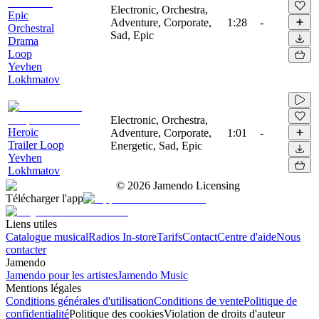
Electronic, Orchestra,
Epic
Adventure, Corporate,
1:28
-
Orchestral
Sad, Epic
Drama
Loop
Yevhen
Lokhmatov
Electronic, Orchestra,
Heroic
Adventure, Corporate,
1:01
-
Trailer Loop
Energetic, Sad, Epic
Yevhen
Lokhmatov
©
2026
Jamendo Licensing
Télécharger l'app
Liens utiles
Catalogue musical
Radios In-store
Tarifs
Contact
Centre d'aide
Nous
contacter
Jamendo
Jamendo pour les artistes
Jamendo Music
Mentions légales
Conditions générales d'utilisation
Conditions de vente
Politique de
confidentialité
Politique des cookies
Violation de droits d'auteur