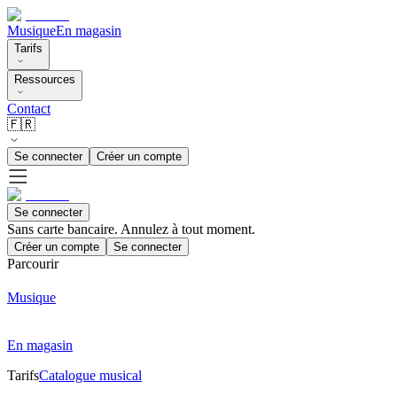
Musique
En magasin
Tarifs
Ressources
Contact
🇫🇷
Se connecter
Créer un compte
Se connecter
Sans carte bancaire. Annulez à tout moment.
Créer un compte
Se connecter
Parcourir
Musique
En magasin
Tarifs
Catalogue musical