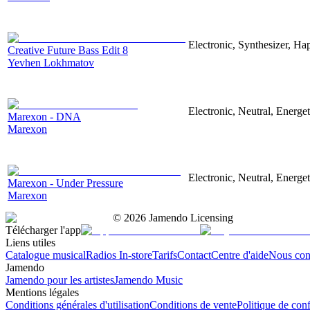
Electronic, Synthesizer, Ha
Creative Future Bass Edit 8
Yevhen Lokhmatov
Electronic, Neutral, Energet
Marexon - DNA
Marexon
Electronic, Neutral, Energet
Marexon - Under Pressure
Marexon
©
2026
Jamendo Licensing
Télécharger l'app
Liens utiles
Catalogue musical
Radios In-store
Tarifs
Contact
Centre d'aide
Nous con
Jamendo
Jamendo pour les artistes
Jamendo Music
Mentions légales
Conditions générales d'utilisation
Conditions de vente
Politique de conf