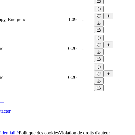
ppy, Energetic
1:09
-
ic
6:20
-
ic
6:20
-
tacter
identialité
Politique des cookies
Violation de droits d'auteur