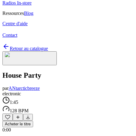
Radios In-store
Ressources
Blog
Centre d'aide
Contact
Retour au catalogue
House Party
par
ANtarcticbreeze
electronic
1:45
128 BPM
Acheter le titre
0:00