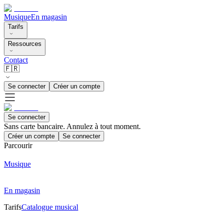
Musique
En magasin
Tarifs
Ressources
Contact
🇫🇷
Se connecter
Créer un compte
Se connecter
Sans carte bancaire. Annulez à tout moment.
Créer un compte
Se connecter
Parcourir
Musique
En magasin
Tarifs
Catalogue musical