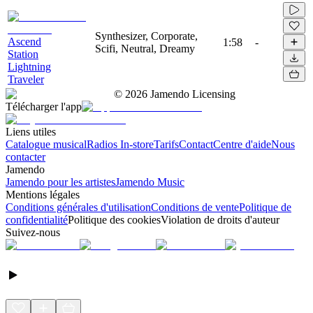
Synthesizer, Corporate,
Ascend
1:58
-
Scifi, Neutral, Dreamy
Station
Lightning
Traveler
©
2026
Jamendo Licensing
Télécharger l'app
Liens utiles
Catalogue musical
Radios In-store
Tarifs
Contact
Centre d'aide
Nous
contacter
Jamendo
Jamendo pour les artistes
Jamendo Music
Mentions légales
Conditions générales d'utilisation
Conditions de vente
Politique de
confidentialité
Politique des cookies
Violation de droits d'auteur
Suivez-nous