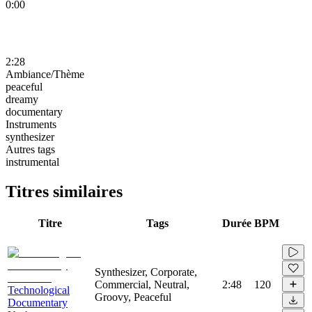
0:00
2:28
Ambiance/Thème
peaceful
dreamy
documentary
Instruments
synthesizer
Autres tags
instrumental
Titres similaires
Titre
Tags
Durée
BPM
Synthesizer, Corporate,
Commercial, Neutral,
2:48
120
Technological
Groovy, Peaceful
Documentary