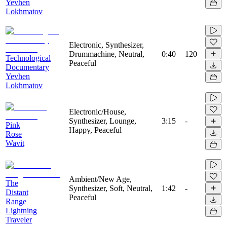
Yevhen
Lokhmatov
Electronic, Synthesizer,
Drummachine, Neutral,
0:40
120
Technological
Peaceful
Documentary
Yevhen
Lokhmatov
Electronic/House,
Synthesizer, Lounge,
3:15
-
Pink
Happy, Peaceful
Rose
Wavit
Ambient/New Age,
The
Synthesizer, Soft, Neutral,
1:42
-
Distant
Peaceful
Range
Lightning
Traveler