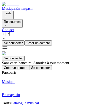
Musique
En magasin
Tarifs
Ressources
Contact
🇫🇷
Se connecter
Créer un compte
Se connecter
Sans carte bancaire. Annulez à tout moment.
Créer un compte
Se connecter
Parcourir
Musique
En magasin
Tarifs
Catalogue musical