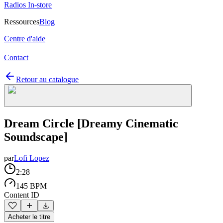
Radios In-store
Ressources
Blog
Centre d'aide
Contact
Retour au catalogue
Dream Circle [Dreamy Cinematic
Soundscape]
par
Lofi Lopez
2:28
145 BPM
Content ID
Acheter le titre