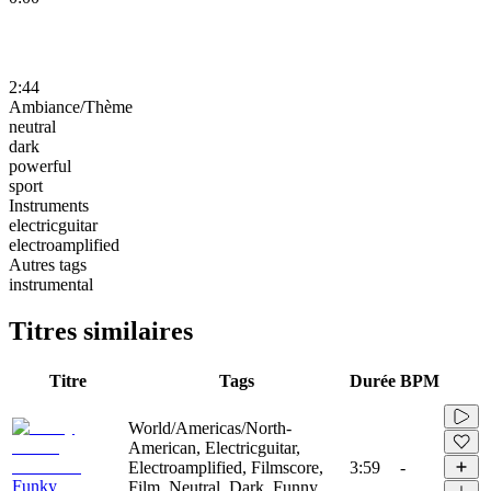
2:44
Ambiance/Thème
neutral
dark
powerful
sport
Instruments
electricguitar
electroamplified
Autres tags
instrumental
Titres similaires
Titre
Tags
Durée
BPM
World/Americas/North-
American, Electricguitar,
Electroamplified, Filmscore,
3:59
-
Funky
Film, Neutral, Dark, Funny,