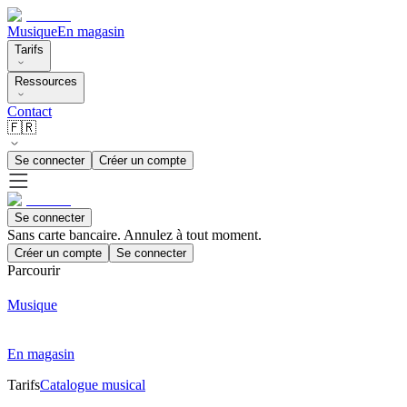
Musique
En magasin
Tarifs
Ressources
Contact
🇫🇷
Se connecter
Créer un compte
Se connecter
Sans carte bancaire. Annulez à tout moment.
Créer un compte
Se connecter
Parcourir
Musique
En magasin
Tarifs
Catalogue musical