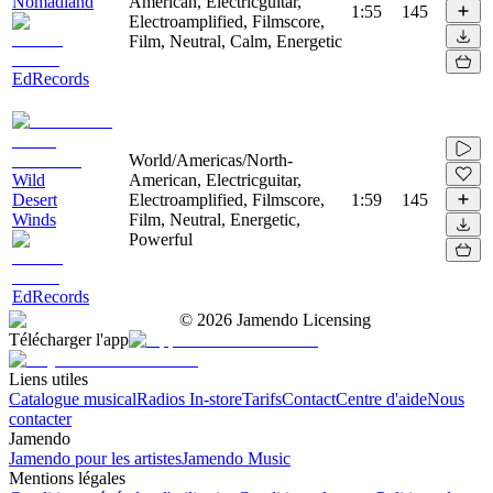
Nomadland
American, Electricguitar,
1:55
145
Electroamplified, Filmscore,
Film, Neutral, Calm, Energetic
EdRecords
World/Americas/North-
Wild
American, Electricguitar,
Desert
Electroamplified, Filmscore,
1:59
145
Winds
Film, Neutral, Energetic,
Powerful
EdRecords
©
2026
Jamendo Licensing
Télécharger l'app
Liens utiles
Catalogue musical
Radios In-store
Tarifs
Contact
Centre d'aide
Nous
contacter
Jamendo
Jamendo pour les artistes
Jamendo Music
Mentions légales