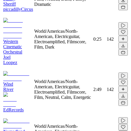
Sheriff
Dramatic
piccadillyCircus
World/Americas/North-
American, Electricguitar,
0:25
142
Western
Electroamplified, Filmscore,
Cinematic
Film, Dark
Orchestral
Joel
Loopez
World/Americas/North-
Wind
American, Electricguitar,
River
2:49
142
Electroamplified, Filmscore,
Film, Neutral, Calm, Energetic
EdRecords
World/Americas/North-