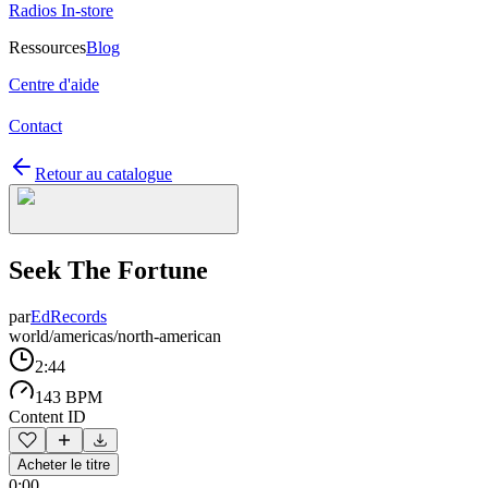
Radios In-store
Ressources
Blog
Centre d'aide
Contact
Retour au catalogue
Seek The Fortune
par
EdRecords
world/americas/north-american
2:44
143 BPM
Content ID
Acheter le titre
0:00