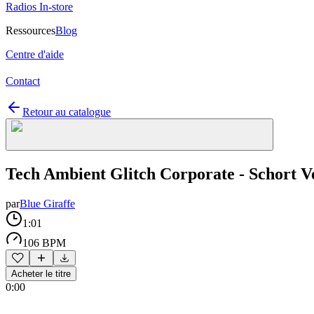
Radios In-store
Ressources
Blog
Centre d'aide
Contact
Retour au catalogue
Tech Ambient Glitch Corporate - Schort V
par
Blue Giraffe
1:01
106 BPM
Acheter le titre
0:00