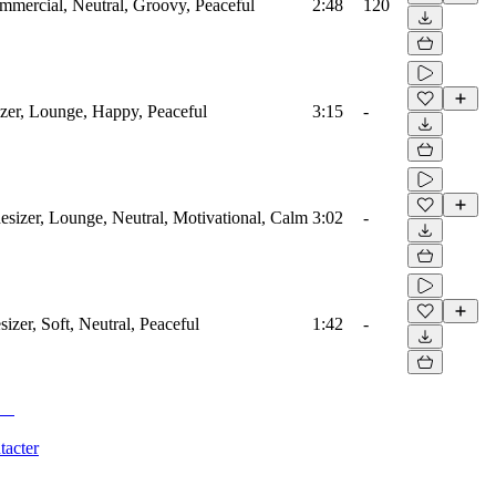
mmercial, Neutral, Groovy, Peaceful
2:48
120
izer, Lounge, Happy, Peaceful
3:15
-
hesizer, Lounge, Neutral, Motivational, Calm
3:02
-
zer, Soft, Neutral, Peaceful
1:42
-
tacter