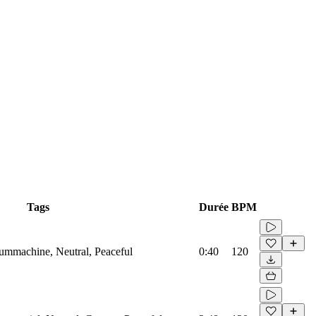
Tags
Durée
BPM
rummachine, Neutral, Peaceful
0:40
120