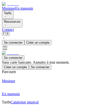
Musique
En magasin
Tarifs
Ressources
Contact
🇫🇷
Se connecter
Créer un compte
Se connecter
Sans carte bancaire. Annulez à tout moment.
Créer un compte
Se connecter
Parcourir
Musique
En magasin
Tarifs
Catalogue musical