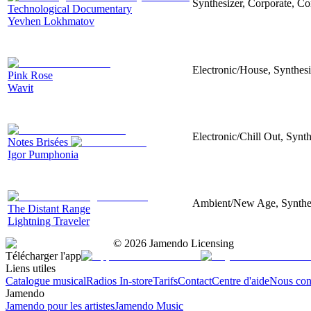
Synthesizer, Corporate, Co
Technological Documentary
Yevhen Lokhmatov
Electronic/House, Synthes
Pink Rose
Wavit
Electronic/Chill Out, Synt
Notes Brisées
Igor Pumphonia
Ambient/New Age, Synthesi
The Distant Range
Lightning Traveler
©
2026
Jamendo Licensing
Télécharger l'app
Liens utiles
Catalogue musical
Radios In-store
Tarifs
Contact
Centre d'aide
Nous con
Jamendo
Jamendo pour les artistes
Jamendo Music