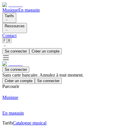
Musique
En magasin
Tarifs
Ressources
Contact
🇫🇷
Se connecter
Créer un compte
Se connecter
Sans carte bancaire. Annulez à tout moment.
Créer un compte
Se connecter
Parcourir
Musique
En magasin
Tarifs
Catalogue musical