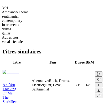
3:01
Ambiance/Thème
sentimental
contemporary
Instruments
drums
guitar
Autres tags
vocal - female
Titres similaires
Titre
Tags
Durée
BPM
Alternative/Rock, Drums,
Are You
Electricguitar, Love,
3:19
145
Thinking
Sentimental
Of Me_
The
Starkillers