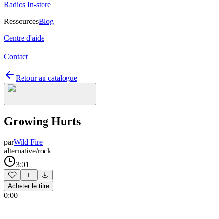
Radios In-store
Ressources
Blog
Centre d'aide
Contact
Retour au catalogue
Growing Hurts
par
Wild Fire
alternative/rock
3:01
Acheter le titre
0:00