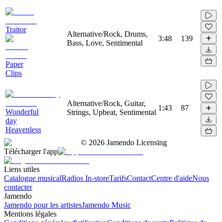
Traitor
Alternative/Rock, Drums,
3:48
139
Bass, Love, Sentimental
Paper
Clips
Alternative/Rock, Guitar,
1:43
87
Wonderful
Strings, Upbeat, Sentimental
day
Heavenless
©
2026
Jamendo Licensing
Télécharger l'app
Liens utiles
Catalogue musical
Radios In-store
Tarifs
Contact
Centre d'aide
Nous
contacter
Jamendo
Jamendo pour les artistes
Jamendo Music
Mentions légales